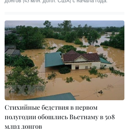
донгов (43 млн. долл. США) с начала года.
Стихийные бедствия в первом
полугодии обошлись Вьетнаму в 508
млрд донгов