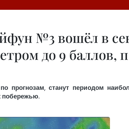
йфун №3 вошёл в се
ветром до 9 баллов, 
по прогнозам, станут периодом наибо
к побережью.