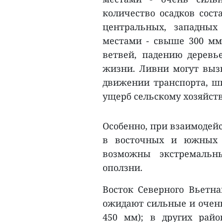
количество осадков сост
центральных, западных
местами - свыше 300 мм
ветвей, падению деревь
жизни. Ливни могут вызв
движении транспорта, ш
ущерб сельскому хозяйств
Особенно, при взаимодей
в восточных и южных р
возможны экстремальн
оползни.
Восток Северного Вьетна
ожидают сильные и очень
450 мм); в других рай