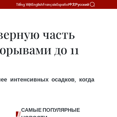
Tiếng Việt
English
Français
Español
Русский
中文
верную часть
порывами до 11
лее интенсивных осадков, когда
САМЫЕ ПОПУЛЯРНЫЕ