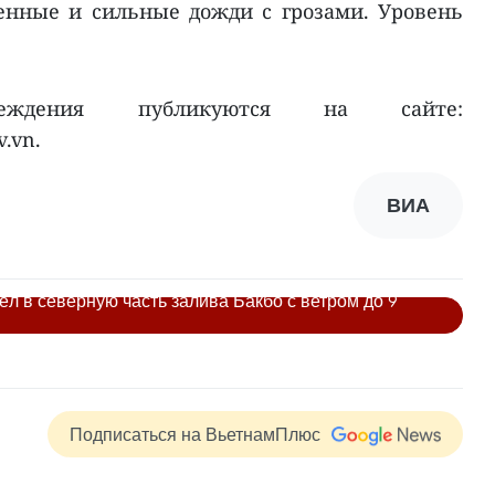
енные и сильные дожди с грозами. Уровень
реждения публикуются на сайте:
v.vn.
ВИА
л в северную часть залива Бакбо с ветром до 9
Подписаться на ВьетнамПлюс