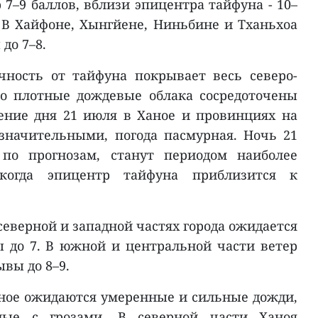
 7–9 баллов, вблизи эпицентра тайфуна - 10–
. В Хайфоне, Хынгйене, Ниньбине и Тханьхоа
до 7–8.
чность от тайфуна покрывает весь северо-
ко плотные дождевые облака сосредоточены
ение дня 21 июля в Ханое и провинциях на
значительными, погода пасмурная. Ночь 21
по прогнозам, станут периодом наиболее
 когда эпицентр тайфуна приблизится к
северной и западной частях города ожидается
ы до 7. В южной и центральной части ветер
ывы до 8–9.
Ханое ожидаются умеренные и сильные дожди,
ные с грозами. В северной части Ханоя