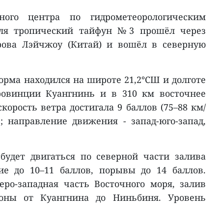
ого центра по гидрометеорологическим
юля тропический тайфун №3 прошёл через
рова Лэйчжоу (Китай) и вошёл в северную
орма находился на широте 21,2°СШ и долготе
провинции Куангнинь и в 310 км восточнее
орость ветра достигала 9 баллов (75–88 км/
; направление движения - запад-юго-запад,
будет двигаться по северной части залива
ие до 10–11 баллов, порывы до 14 баллов.
еро-западная часть Восточного моря, залив
оны от Куангнина до Ниньбиня. Уровень