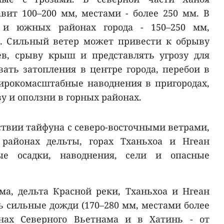
авит 100–200 мм, местами - более 250 мм. В
 и южных районах города - 150–250 мм,
. Сильный ветер может привести к обрыву
ев, срыву крыш и представлять угрозу для
ать затопления в центре города, перебои в
ирокомасштабные наводнения в пригородах,
у и оползни в горных районах.
ствии тайфуна с северо-восточными ветрами,
айонах дельты, горах Тханьхоа и Нгеан
ые осадки, наводнения, сели и опасные
ма, дельта Красной реки, Тханьхоа и Нгеан
 сильные дожди (170–280 мм, местами более
онах Северного Вьетнама и в Хатинь - от