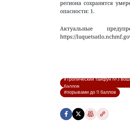
региона сохранятся умер
опасности: 1.
Актуальные предуп
https://luquetsatlo.nchmf.go
#Тропический тайфун №3 вошё
баллов
#порывами до 11 баллов