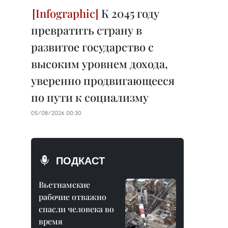
К 2045 году
превратить страну в
развитое государство с
высоким уровнем дохода,
уверенно продвигающееся
по пути к социализму
05/08/2026 00:30
ПОДКАСТ
Вьетнамские
рабочие отважно
спасли человека во
время