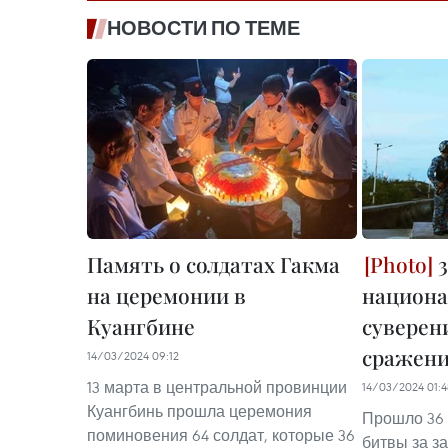
НОВОСТИ ПО ТЕМЕ
Память о солдатах Гакма
3
на церемонии в
национа
Куангбине
суверен
сражени
14/03/2024 09:12
13 марта в центральной провинции
14/03/2024 01:4
Куангбинь прошла церемония
Прошло 36 
поминовения 64 солдат, которые 36
битвы за з