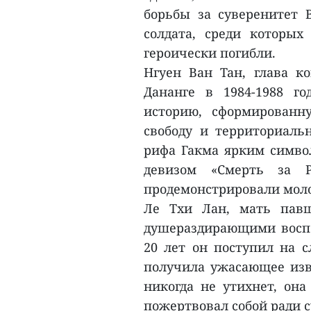
борьбы за суверенитет 
солдата, среди которых
героически погибли.
Нгуен Ван Тан, глава к
Дананге в 1984-1988 г
историю, сформированн
свободу и территориаль
рифа Гакма ярким символ
девизом «Смерть за 
продемонстрировали моло
Ле Тхи Лан, мать павш
душераздирающими воспо
20 лет он поступил на с
получила ужасающее изве
никогда не утихнет, она
пожертвовал собой ради 