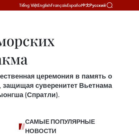
Tiếng Việt
English
Français
Español
Русский
中文
 морских
акма
жественная церемония в память о
и, защищая суверенитет Вьетнама
ыонгша (Спратли).
САМЫЕ ПОПУЛЯРНЫЕ
НОВОСТИ