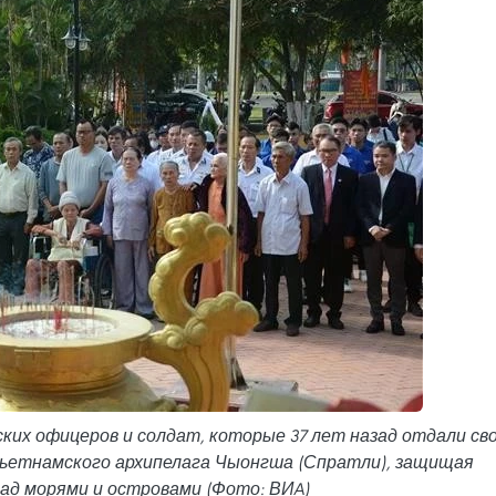
ких офицеров и солдат, которые 37 лет назад отдали св
 вьетнамского архипелага Чыонгша (Спратли), защищая
ад морями и островами (Фото: ВИA)