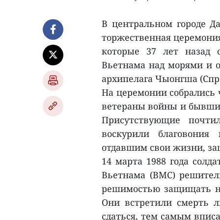
В центральном городе Да
торжественная церемония 
которые 37 лет назад 
Вьетнама над морями и о
архипелага Чыонгша (Спр
На церемонии собрались 
ветераны войны и бывши
Присутствующие почти
воскурили благовония 
отдавшим свои жизни, за
14 марта 1988 года солд
Вьетнама (ВМС) решител
решимостью защищать на
Они встретили смерть л
сдаться, тем самым впис