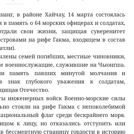
нанг, в районе Хайчау, 14 марта состоялась
в память о 64 морских офицерах и солдатах,
отдали свои жизни, защищая суверенитет
стровами на рифе Гакма, входящем в состав
атли).
члены семей погибших, местные чиновники,
е военнослужащие, служившие на Чыонгша.
ли память павших минутой молчания и
в знак глубокого уважения к солдатам,
щищая Отечество.
аты инженерных войск Военно-морские силы
ьно стояли на рифе Гакма с непоколебимой
циональный флаг среди бескрайнего моря.
ицом к лицу, но отказались отступить или
ав бессмертную страницу гордости в историю