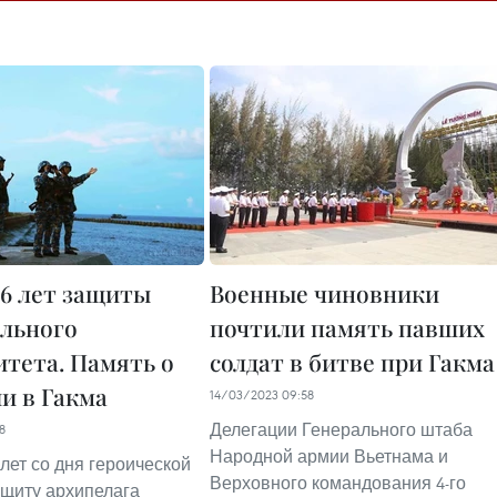
6 лет защиты
Военные чиновники
льного
почтили память павших
итета. Память о
солдат в битве при Гакма
и в Гакма
14/03/2023 09:58
Делегации Генерального штаба
8
Народной армии Вьетнама и
лет со дня героической
Верховного командования 4-го
ащиту архипелага