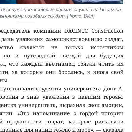
еннослужащие, которые раньше служили на Чыонгша,
венниками погибших солдат. (Фото: ВИA)
едседатель компании DACINCO Construction
ал дань уважения самопожертвованию солдат,
ство является не только источником
, но и путеводной звездой для будущих
ул, что каждый вьетнамец обязан чтить их
сти, за которые они боролись, и внося свой
ны.
утствовали студенты университета Донг А,
овония в знак уважения к павшим героям.
дентка университета, выразила свои эмоции,
ятии. «Это напоминание о гордой истории
й преданности солдат, которые рисковали
ященные для нации землю и море», — сказала