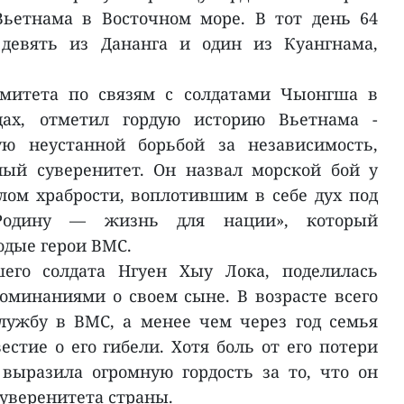
Вьетнама в Восточном море. В тот день 64
 девять из Дананга и один из Куангнама,
омитета по связям с солдатами Чыонгша в
одах, отметил гордую историю Вьетнама -
ую неустанной борьбой за независимость,
ный суверенитет. Он назвал морской бой у
ом храбрости, воплотившим в себе дух под
Родину — жизнь для нации», который
дые герои ВМС.
его солдата Нгуен Хыу Лока, поделилась
минаниями о своем сыне. В возрасте всего
лужбу в ВМС, а менее чем через год семья
стие о его гибели. Хотя боль от его потери
 выразила огромную гордость за то, что он
суверенитета страны.