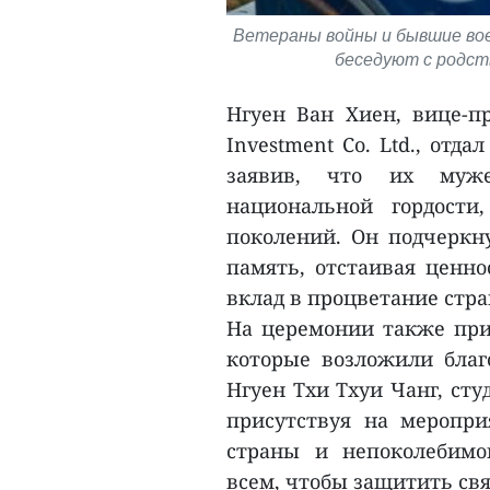
Ветераны войны и бывшие во
беседуют с родст
Нгуен Ван Хиен, вице-пр
Investment Co. Ltd., отд
заявив, что их муже
национальной гордости
поколений. Он подчеркн
память, отстаивая ценно
вклад в процветание стра
На церемонии также прис
которые возложили благ
Нгуен Тхи Тхуи Чанг, сту
присутствуя на меропри
страны и непоколебимо
всем, чтобы защитить св