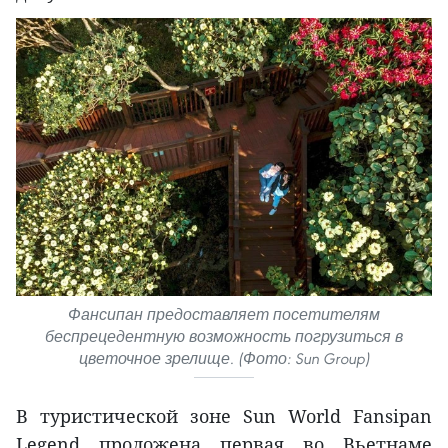
Фансипан предоставляет посетителям
беспрецедентную возможность погрузиться в
цветочное зрелище. (Фото: Sun Group)
В туристической зоне Sun World Fansipan
Legend проложена первая во Вьетнаме