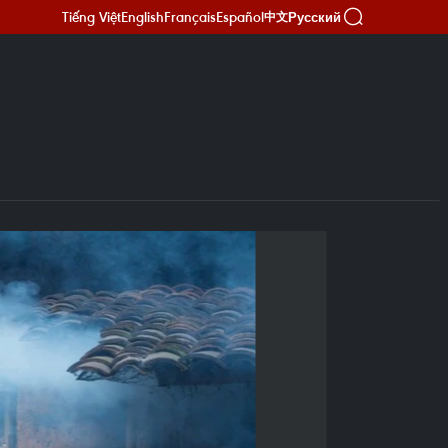
Tiếng Việt
English
Français
Español
Русский
中文