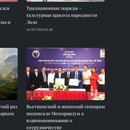
ылся
Традиционные наряды -
культурная красота народности
зма и
Лоло
14/07/2024 01:28
етий раз
Вьетнамский и японский геопарки
парком
подписали Меморандум о
взаимопонимании о
сотрудничестве