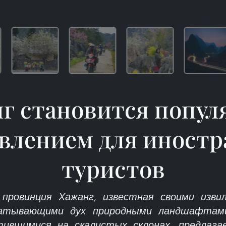
г становится попу
влением для иност
туристов
 провинция Хажанг, известная своими изв
хватывающими дух природными ландшафтами
тившимися на скалистых склонах, предлага