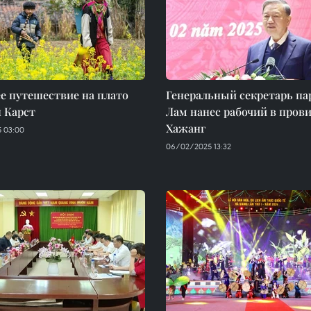
е путешествие на плато
Генеральный секретарь па
 Карст
Лам нанес рабочий в про
Хажанг
 03:00
06/02/2025 13:32