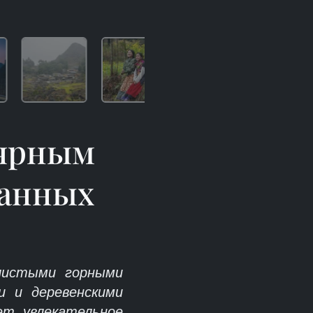
лярным
ранных
илистыми горными
 и деревенскими
ет увлекательное