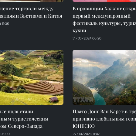
жение торговли между
В провинции Хажанг откр
иятиями Вьетнама и Китая
первый международный
фестиваль культуры, тури
 11:35
кухни
31/03/2024 00:20
ые поля стали
Плато Донг Ван Карст в тр
ьным туристическим
признано глобальным гео
том Северо-Запада
ЮНЕСКО
 03:00
29/10/2023 11:07