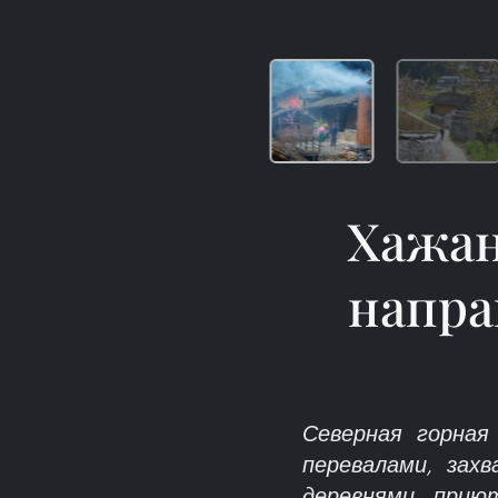
Хажан
напра
Северная горная
перевалами, за
деревнями, прию