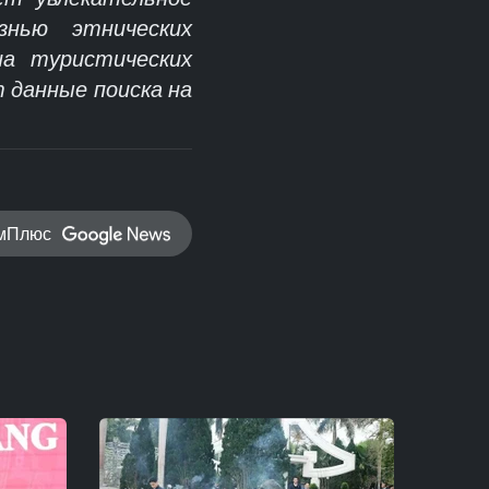
знью этнических
на туристических
 данные поиска на
амПлюс