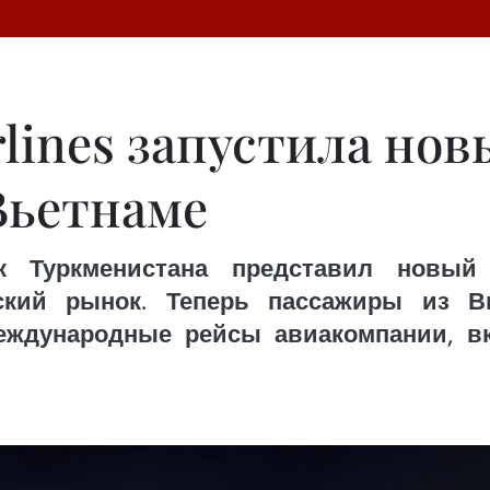
rlines запустила нов
Вьетнаме
уркменистана представил новый веб-р
ский рынок. Теперь пассажиры из Вь
еждународные рейсы авиакомпании, 