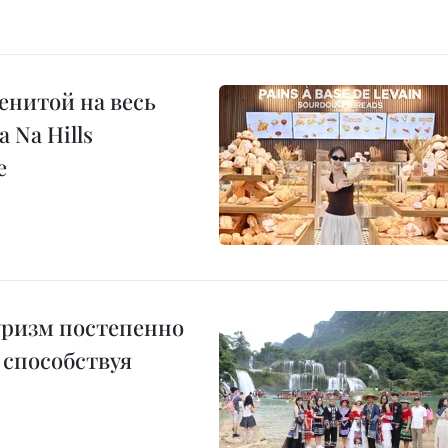
енитой на весь
 Na Hills
е
уризм постепенно
 способствуя