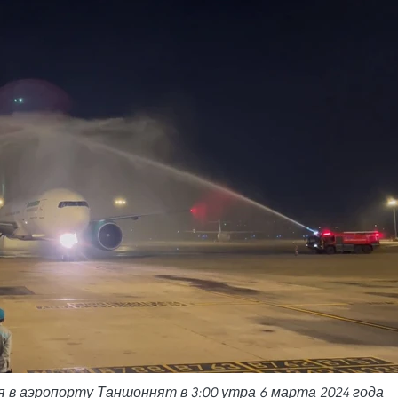
лся в аэропорту Таншоннят в 3:00 утра 6 марта 2024 года