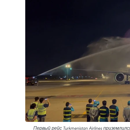
Первый рейс Turkmenistan Airlines приземли