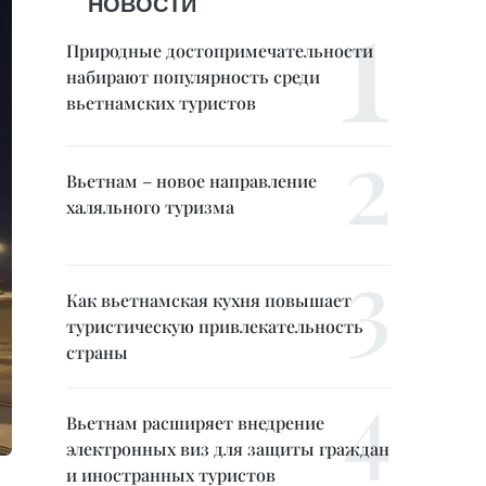
НОВОСТИ
Природные достопримечательности
набирают популярность среди
вьетнамских туристов
Вьетнам – новое направление
халяльного туризма
Как вьетнамская кухня повышает
туристическую привлекательность
страны
Вьетнам расширяет внедрение
электронных виз для защиты граждан
и иностранных туристов