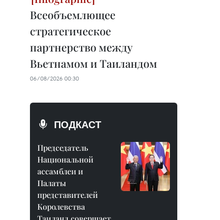
Всеобъемлющее
стратегическое
партнерство между
Вьетнамом и Таиландом
06/08/2026 00:30
ПОДКАСТ
Председатель
Национальной
ассамблеи и
Палаты
представителей
Королевства
Таиланд совершает