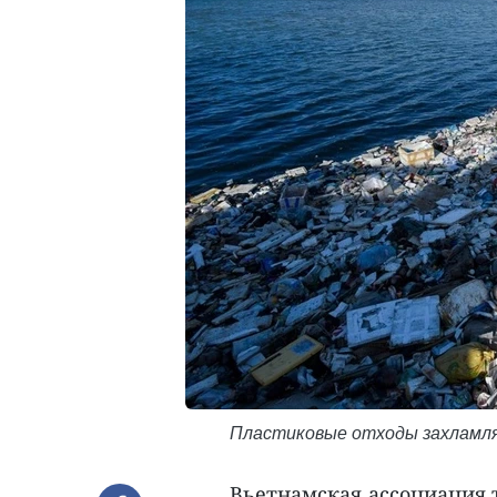
Пластиковые отходы захламляю
Вьетнамская ассоциация 