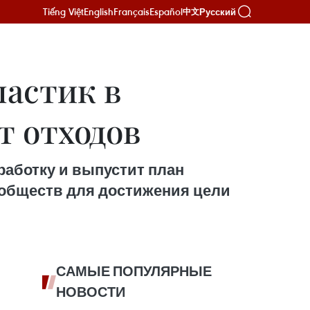
Tiếng Việt
English
Français
Español
Русский
中文
ластик в
т отходов
работку и выпустит план
ообществ для достижения цели
САМЫЕ ПОПУЛЯРНЫЕ
НОВОСТИ