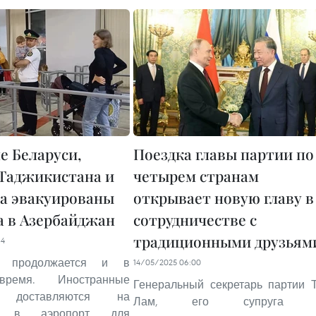
е Беларуси,
Поездка главы партии по
 Таджикистана и
четырем странам
а эвакуированы
открывает новую главу в
а в Азербайджан
сотрудничестве с
традиционными друзьям
34
я продолжается и в
14/05/2025 06:00
время. Иностранные
Генеральный секретарь партии 
е доставляются на
Лам, его супруга 
ах в аэропорт для