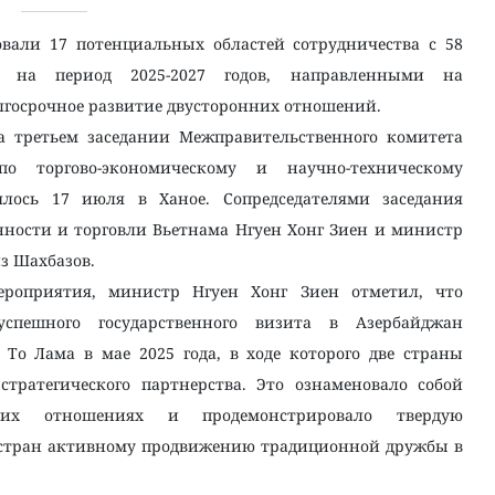
овали 17 потенциальных областей сотрудничества с 58
 на период 2025-2027 годов, направленными на
лгосрочное развитие двусторонних отношений.
а третьем заседании Межправительственного комитета
о торгово-экономическому и научно-техническому
оялось 17 июля в Ханое. Сопредседателями заседания
ости и торговли Вьетнама Нгуен Хонг Зиен и министр
з Шахбазов.
ероприятия, министр Нгуен Хонг Зиен отметил, что
успешного государственного визита в Азербайджан
 То Лама в мае 2025 года, в ходе которого две страны
тратегического партнерства. Это ознаменовало собой
их отношениях и продемонстрировало твердую
 стран активному продвижению традиционной дружбы в