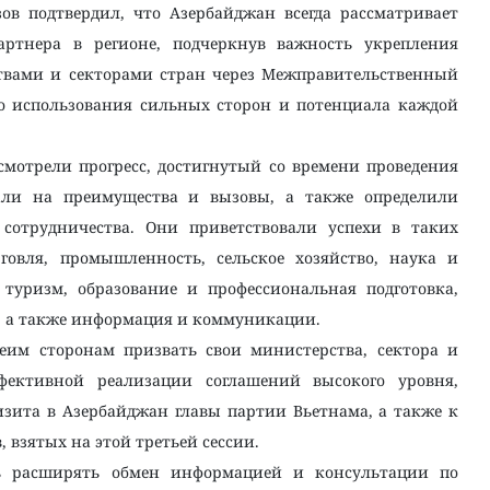
ов подтвердил, что Азербайджан всегда рассматривает
артнера в регионе, подчеркнув важность укрепления
вами и секторами стран через Межправительственный
го использования сильных сторон и потенциала каждой
ссмотрели прогресс, достигнутый со времени проведения
зали на преимущества и вызовы, а также определили
сотрудничества. Они приветствовали успехи в таких
рговля, промышленность, сельское хозяйство, наука и
 туризм, образование и профессиональная подготовка,
е, а также информация и коммуникации.
еим сторонам призвать свои министерства, сектора и
ективной реализации соглашений высокого уровня,
визита в Азербайджан главы партии Вьетнама, а также к
 взятых на этой третьей сессии.
ь расширять обмен информацией и консультации по