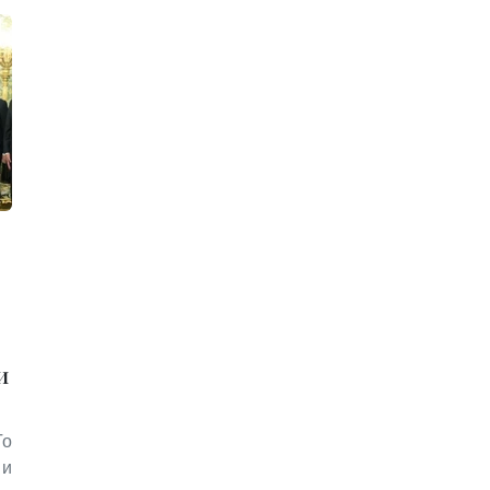
и
То
и