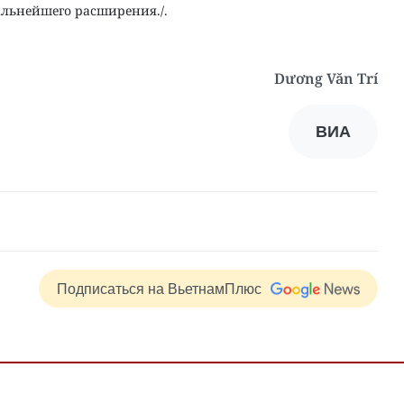
альнейшего расширения./.
Dương Văn Trí
ВИА
Подписаться на ВьетнамПлюс