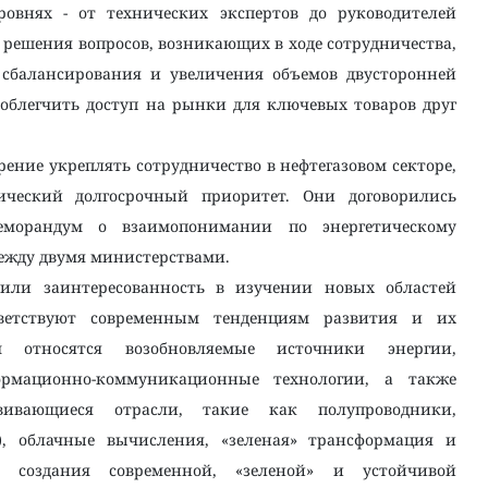
овнях - от технических экспертов до руководителей
о решения вопросов, возникающих в ходе сотрудничества,
сбалансирования и увеличения объемов двусторонней
 облегчить доступ на рынки для ключевых товаров друг
ение укреплять сотрудничество в нефтегазовом секторе,
гический долгосрочный приоритет. Они договорились
еморандум о взаимопонимании по энергетическому
ежду двумя министерствами.
зили заинтересованность в изучении новых областей
тветствуют современным тенденциям развития и их
относятся возобновляемые источники энергии,
ормационно-коммуникационные технологии, а также
вивающиеся отрасли, такие как полупроводники,
), облачные вычисления, «зеленая» трансформация и
я создания современной, «зеленой» и устойчивой