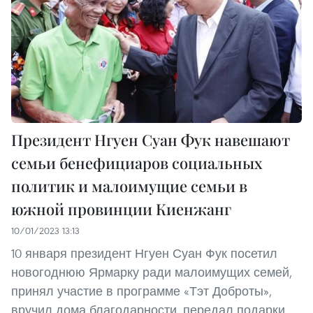
Президент Нгуен Суан Фук навешают
семьи бенефициаров социальных
политик и малоимущие семьи в
южной провинции Киенжанг
10/01/2023 13:13
10 января президент Нгуен Суан Фук посетил
новогоднюю Ярмарку ради малоимущих семей,
принял участие в программе «Тэт Доброты»,
вручил дома благодарности, передал подарки