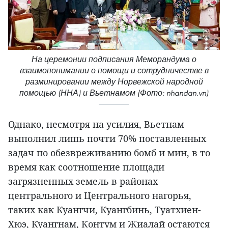
На церемонии подписания Меморандума о
взаимопонимании о помощи и сотрудничестве в
разминировании между Норвежской народной
помощью (ННА) и Вьетнамом (Фото: nhandan.vn)
Однако, несмотря на усилия, Вьетнам
выполнил лишь почти 70% поставленных
задач по обезвреживанию бомб и мин, в то
время как соотношение площади
загрязненных земель в районах
центрального и Центрального нагорья,
таких как Куангчи, Куангбинь, Туатхиен-
Хюэ, Куангнам, Контум и Жиалай остаются