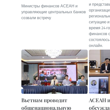
и предста
Министры финансов АСЕАН и
организаци
управляющие центральных банков
региональ
созвали встречу
ситуацию и
время 24-г
финансов с
состоялось
онлайн.
Вьетнам проводит
АСЕАН 
общенациональную
обсужд