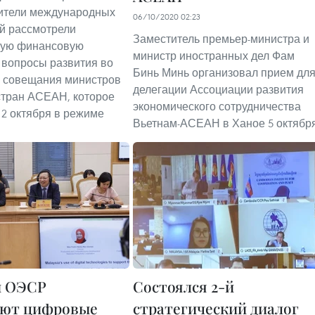
вители международных
06/10/2020 02:23
й рассмотрели
Заместитель премьер-министра и
ную финансовую
министр иностранных дел Фам
 вопросы развития во
Бинь Минь организовал прием дл
о совещания министров
делегации Ассоциации развития
тран АСЕАН, которое
экономического сотрудничества
 2 октября в режиме
Вьетнам-АСЕАН в Ханое 5 октября
и ОЭСР
Состоялся 2-й
ают цифровые
стратегический диалог