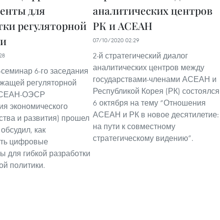
енты для
аналитических центров
тки регуляторной
РК и АСЕАН
ки
07/10/2020 02:29
2-й стратегический диалог
28
аналитических центров между
-семинар 6-го заседания
государствами-членами АСЕАН и
ежащей регуляторной
Республикой Корея (РК) состоялся
АСЕАН-ОЭСР
6 октября на тему “Отношения
ия экономического
АСЕАН и РК в новое десятилетие:
ства и развития) прошел
на пути к совместному
 обсудил, как
стратегическому видению”.
ать цифровые
ы для гибкой разработки
ой политики.