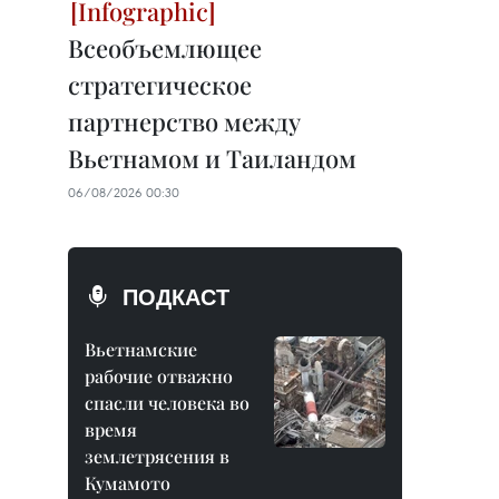
Всеобъемлющее
стратегическое
партнерство между
Вьетнамом и Таиландом
06/08/2026 00:30
ПОДКАСТ
Вьетнамские
рабочие отважно
спасли человека во
время
землетрясения в
Кумамото