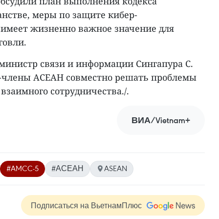
бсудили план выполнения кодекса
нстве, меры по защите кибер-
 имеет жизненно важное значение для
говли.
 министр связи и информации Сингапура С.
-члены АСЕАН совместно решать проблемы
 взаимного сотрудничества./.
ВИА/Vietnam+
#AMCC-5
#АСЕАН
ASEAN
Подписаться на ВьетнамПлюс