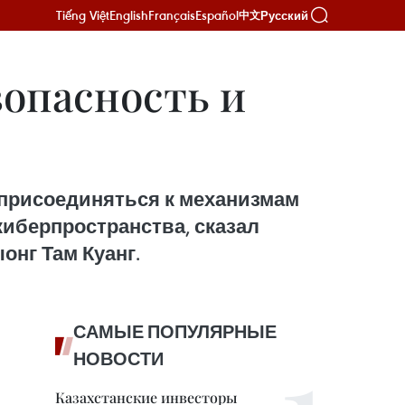
Tiếng Việt
English
Français
Español
Русский
中文
зопасность и
 присоединяться к механизмам
киберпространства, сказал
онг Там Куанг.
САМЫЕ ПОПУЛЯРНЫЕ
НОВОСТИ
Казахстанские инвесторы