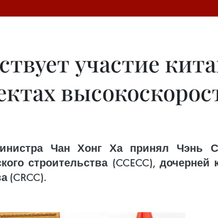
ствует участие кит
ектах высокоскоро
министра Чан Хонг Ха принял Чэнь Си
кого строительства (CCECC), дочерней
 (CRCC).