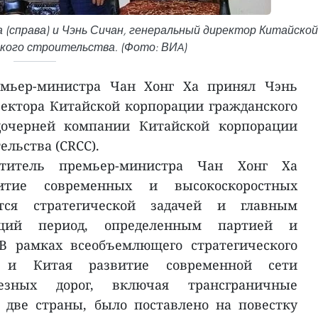
(справа) и Чэнь Сичан, генеральный директор Китайской
кого строительства. (Фото: ВИA)
емьер-министра Чан Хонг Ха принял Чэнь
ректора Китайской корпорации гражданского
 дочерней компании Китайской корпорации
льства (CRCC).
титель премьер-министра Чан Хонг Ха
итие современных и высокоскоростных
тся стратегической задачей и главным
щий период, определенным партией и
 В рамках всеобъемлющего стратегического
а и Китая развитие современной сети
езных дорог, включая трансграничные
две страны, было поставлено на повестку