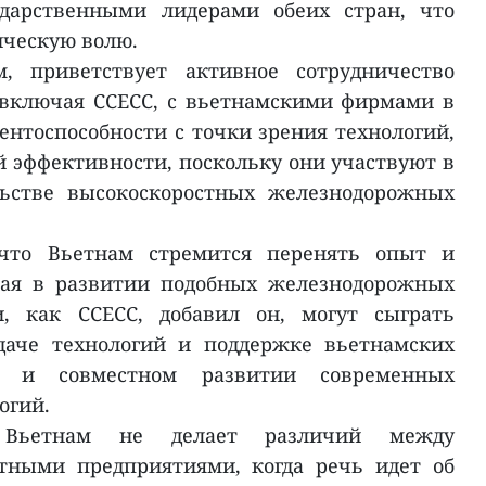
дарственными лидерами обеих стран, что
ическую волю.
м, приветствует активное сотрудничество
 включая CCECC, с вьетнамскими фирмами в
нтоспособности с точки зрения технологий,
й эффективности, поскольку они участвуют в
льстве высокоскоростных железнодорожных
что Вьетнам стремится перенять опыт и
тая в развитии подобных железнодорожных
и, как CCECC, добавил он, могут сыграть
аче технологий и поддержке вьетнамских
и и совместном развитии современных
огий.
 Вьетнам не делает различий между
тными предприятиями, когда речь идет об