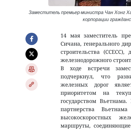
Заместитель премьер-министра Чан Хонг Ха 
корпорации гражданс
14 мая заместитель пр
Сичана, генерального ди
строительства (CCECC),
железнодорожного строите
В ходе встречи замес
подчеркнул, что разв
железных дорог являе
приоритетом на теку
государством Вьетнама.
партнерства Вьетнам
высокоскоростных жел
маршруты, соединяющие 