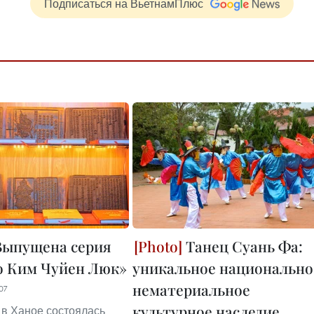
Подписаться на ВьетнамПлюс
ыпущена серия
Танец Суань Фа:
о Ким Чуйен Люк»
уникальное национально
нематериальное
07
культурное наследие
 в Ханое состоялась