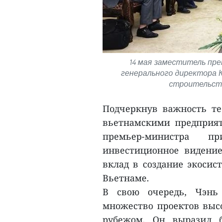
14 мая заместитель пре
генерального директора 
строительств
Подчеркнув важность те
вьетнамскими предприят
премьер-министра п
инвестиционное видение
вклад в создание экоси
Вьетнаме.
В свою очередь, Чэнь
множество проектов высо
рубежом. Он выразил 