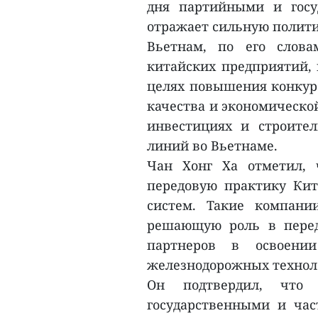
дня партийными и госу
отражает сильную полит
Вьетнам, по его слова
китайских предприятий,
целях повышения конкуре
качества и экономическо
инвестициях и строите
линий во Вьетнаме.
Чан Хонг Ха отметил, 
передовую практику Ки
систем. Такие компани
решающую роль в перед
партнеров в освоени
железнодорожных технол
Он подтвердил, что
государственными и час