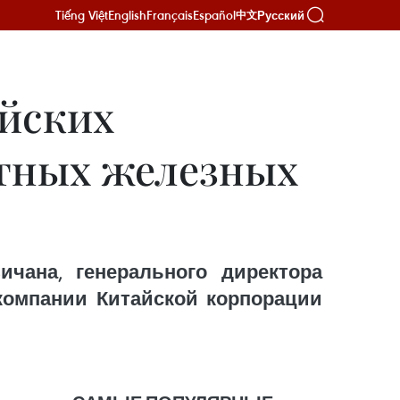
Tiếng Việt
English
Français
Español
Русский
中文
айских
стных железных
чана, генерального директора
 компании Китайской корпорации