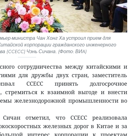
мьер-министра Чан Хонг Ха устроил прием для
Китайской корпорации гражданского инженерного
а (CCECC) Чэнь Сичана. (Фото: ВИA)
сного сотрудничества между китайскими и
иями для дружбы двух стран, заместитель
ризвал CCECC принять долгосрочное
, стремиться к взаимной выгоде и внести
стемы железнодорожной промышленности во
 Сичан отметил, что CCECC реализовала
коскоростных железных дорог в Китае и за
большой интерес корпорации к проектам