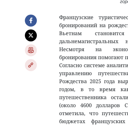
гор
Французские туристиче
бронирований на рождест
Вьетнам становит
дальнемагистральных 
Несмотря на эконом
бронирования помогают п
Согласно системе аналити
управлению путешеств
Рождества 2025 года вы
годом, в то время ка
путешественника остал
(около 4600 долларов 
отметила, что путешес
бюджетах французских