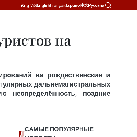
Tiếng Việt
English
Français
Español
Русский
中文
уристов на
нирований на рождественские и
популярных дальнемагистральных
ую неопределённость, поздние
САМЫЕ ПОПУЛЯРНЫЕ