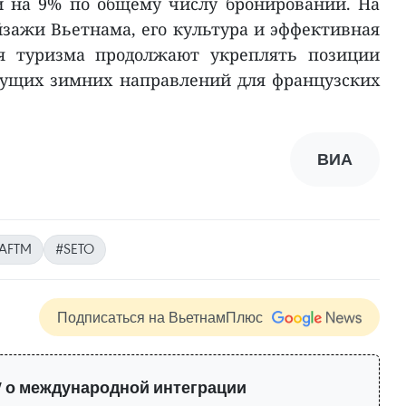
и на 9% по общему числу бронирований. На
зажи Вьетнама, его культура и эффективная
ия туризма продолжают укреплять позиции
дущих зимних направлений для французских
ВИА
AFTM
#SETO
Подписаться на ВьетнамПлюс
 о международной интеграции