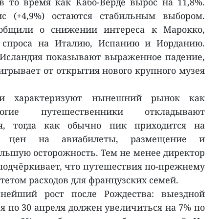
в то время как Кабо-Верде вырос на 11,8%.
ис (+4,9%) остаются стабильным выбором.
ообщили о снижении интереса к Марокко,
 спроса на Италию, Испанию и Иорданию.
Исландия показывают выраженное падение,
игрывает от открытия нового крупного музея
ии характеризуют нынешний рынок как
ногие путешественники откладывают
я, тогда как обычно пик приходится на
ост цен на авиабилеты, размещение и
льшую осторожность. Тем не менее директор
 подчёркивает, что путешествия по-прежнему
тетом расходов для французских семей.
ьнейший рост после Рождества: выездной
ря по 30 апреля должен увеличиться на 7% по