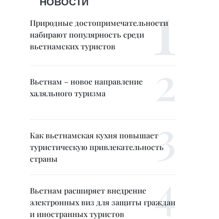
НОВОСТИ
Природные достопримечательности
набирают популярность среди
вьетнамских туристов
Вьетнам – новое направление
халяльного туризма
Как вьетнамская кухня повышает
туристическую привлекательность
страны
Вьетнам расширяет внедрение
электронных виз для защиты граждан
и иностранных туристов