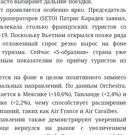
часто выбирают дальние поездки.
т проявляется особенно ярко. Председатель
уроператоров (SETO) Патрис Карадек заявил,
влекала столько французских туристов со
19. Поскольку Вьетнам открылся позже ряда
, отложенный спрос резко вырос на фоне
 туризма. Сейчас «S-образная» страна уже
йным показателям по приёму туристов из
ется на фоне в целом позитивного зимнего
ральных направлений. По данным Orchestra,
ется в Мексике (+10,6%), Таиланде (+2,4%) и
ке (+2,2%), чему способствует расширение
ний, таких как Air France и Air Caraïbes.
равления также демонстрируют уверенный
яюще вернулся на рынок с увеличением