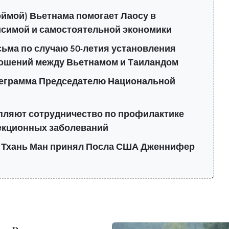
ймой) Вьетнама помогает Лаосу в
исимой и самостоятельной экономики
ьма по случаю 50-летия установления
ошений между Вьетнамом и Таиландом
леграмма Председателю Национальной
епляют сотрудничество по профилактике
екционных заболеваний
 Тхань Ман принял Посла США Дженнифер