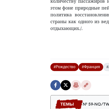
количеству пассажиров 
этом фоне природные пей
политика восстановлен
страны как одного из ве
отдыхающих./.
#Рождество
#Франция
#
№ 59-NQ/TW