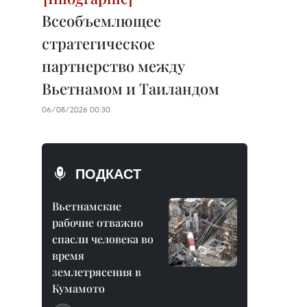
Всеобъемлющее
стратегическое
партнерство между
Вьетнамом и Таиландом
06/08/2026 00:30
ПОДКАСТ
Вьетнамские
рабочие отважно
спасли человека во
время
землетрясения в
Кумамото