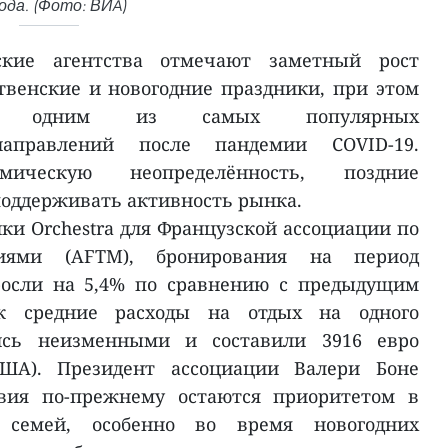
ода. (Фото: ВИA)
ские агентства отмечают заметный рост
венские и новогодние праздники, при этом
ся одним из самых популярных
направлений после пандемии COVID-19.
ическую неопределённость, поздние
оддерживать активность рынка.
ки Orchestra для Французской ассоциации по
иями (AFTM), бронирования на период
росли на 5,4% по сравнению с предыдущим
к средние расходы на отдых на одного
ись неизменными и составили 3916 евро
США). Президент ассоциации Валери Боне
твия по-прежнему остаются приоритетом в
 семей, особенно во время новогодних