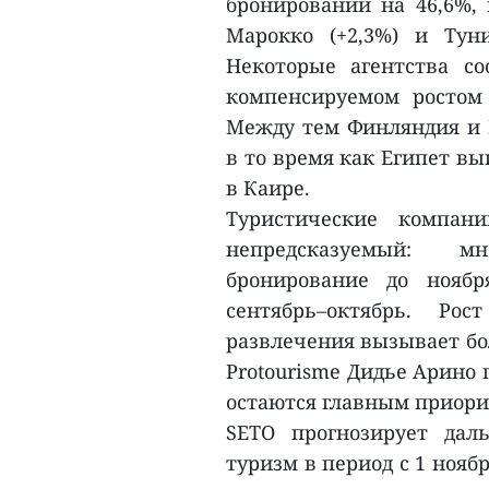
бронирований на 46,6%, 
Марокко (+2,3%) и Тун
Некоторые агентства с
компенсируемом ростом
Между тем Финляндия и 
в то время как Египет вы
в Каире.
Туристические компан
непредсказуемый: м
бронирование до ноябр
сентябрь–октябрь. Р
развлечения вызывает бо
Protourisme Дидье Арино
остаются главным приори
SETO прогнозирует дал
туризм в период с 1 нояб