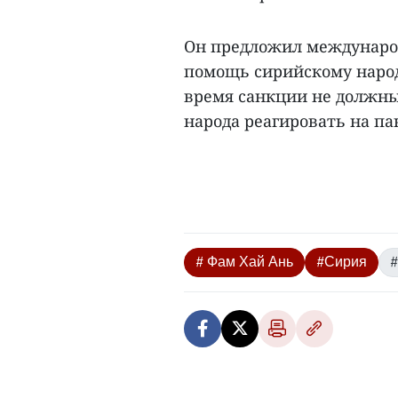
Он предложил междунаро
помощь сирийскому народу
время санкции не должны
народа реагировать на па
# Фам Хай Ань
#Сирия
#