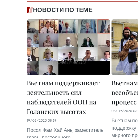
НОВОСТИ ПО ТЕМЕ
Вьетнам поддерживает
Вьетнам
деятельность сил
всеобъ
наблюдателей ООН на
процесс
Голанских высотах
05/09/2020 06
Вьетнам по
19/06/2020 08:59
поддержку
Посол Фам Хай Ань, заместитель
мирного пр
главы постоянного