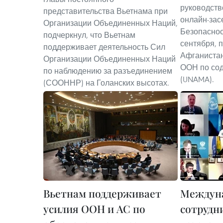
руководств
представительства Вьетнама при
онлайн-зас
Организации Объединенных Наций,
Безопасно
подчеркнул, что Вьетнам
сентября, 
поддерживает деятельность Сил
Афганистан
Организации Объединенных Наций
ООН по со
по наблюдению за разъединением
(UNAMA).
(СООННР) на Голанских высотах.
Вьетнам поддерживает
Междун
усилия ООН и АС по
сотрудн