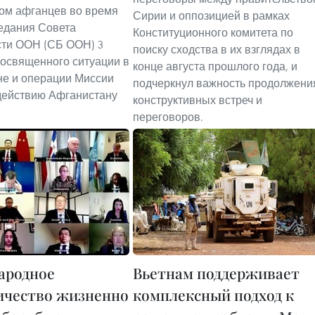
ом афганцев во время
Сирии и оппозицией в рамках
едания Совета
Конституционного комитета по
сти ООН (СБ ООН) 3
поиску сходства в их взглядах в
посвященного ситуации в
конце августа прошлого года, и
е и операции Миссии
подчеркнул важность продолжени
действию Афганистану
конструктивных встреч и
переговоров.
ародное
Вьетнам поддерживает
ичество жизненно
комплексный подход к