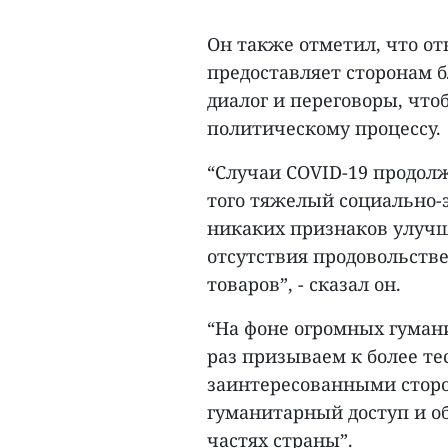
Он также отметил, что о
предоставляет сторонам 
диалог и переговоры, что
политическому процессу.
“Случаи COVID-19 продолж
того тяжелый социально-
никаких признаков улучше
отсутствия продовольств
товаров”, - сказал он.
“На фоне огромных гуман
раз призываем к более т
заинтересованными сторо
гуманитарный доступ и о
частях страны”.