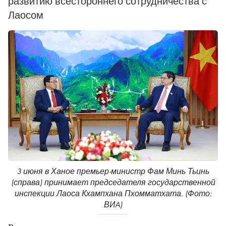
развитию всестороннего сотрудничества с
Лаосом
3 июня в Ханое премьер-министр Фам Минь Тьинь
(справа) принимает председателя государственной
инспекции Лаоса Кхампхана Пхомматхата. (Фото:
ВИA)