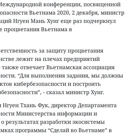
 Международной конференции, посвященной
пасности Вьетнама 2020, 2 декабря, министр
ций Нгуен Мань Хунг еще раз подчеркнул
те процветания Вьетнама в
ветственность за защиту процветания
нстве лежит на плечах предприятий
о также отвечает Вьетнамская ассоциация
ости. “Для выполнения задания, мы должны
ктов кибербезопасности и построить
езопасности”, - сказал министр Хунг.
н Нгуен Тхань Фук, директор Департамента
ности Министерства информации и
 о результатах разработки экосистемы
амках программы “Сделай во Вьетнаме” в