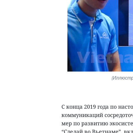
(Иллюстр
С конца 2019 года по на
коммуникаций сосредоточ
мер по развитию экосист
“Сделай во Вьетнаме”, вк