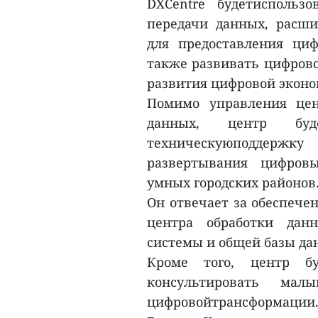
DXCentre будетиспольз
передачи данных, расши
для предоставления ци
также развивать цифрово
развития цифровой эконо
Помимо управления цен
данных, центр буд
техническуюподдер
развертывания цифров
умных городских районов
Он отвечает за обеспече
центра обработки дан
системы и общей базы да
Кроме того, центр б
консультировать ма
цифровойтрансформации