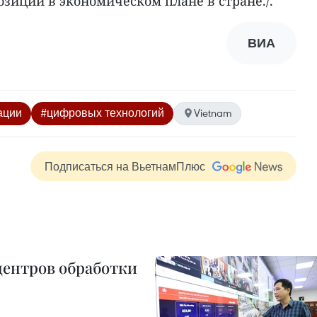
зиции в экономическом плане в стране./.
ВИА
ации
#цифровых технологий
Vietnam
Подписаться на ВьетнамПлюс
центров обработки