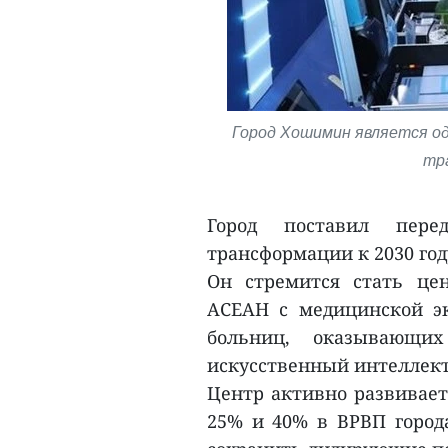
Город Хошимин является од
тр
Город поставил пер
трансформации к 2030 год
Он стремится стать це
АСЕАН с медицинской э
больниц, оказывающ
искусственный интеллект
Центр активно развивае
25% и 40% в ВРВП города