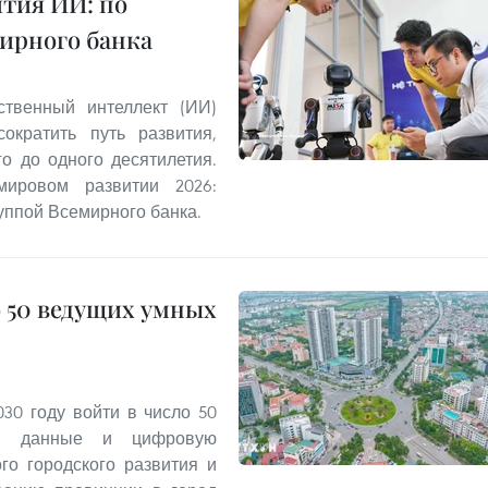
ития ИИ: по
ирного банка
ственный интеллект (ИИ)
ократить путь развития,
о до одного десятилетия.
ировом развитии 2026:
уппой Всемирного банка.
о 50 ведущих умных
30 году войти в число 50
уя данные и цифровую
го городского развития и