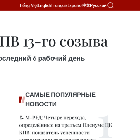
Tiếng Việt
English
Français
Español
Русский
中文
ПВ 13-го созыва
последний 6 рабочий день
САМЫЕ ПОПУЛЯРНЫЕ
НОВОСТИ
📝 М-РЕД: Четыре перехода,
определённые на третьем Пленуме ЦК
КПВ: показатель успешности
оптимизации государственного