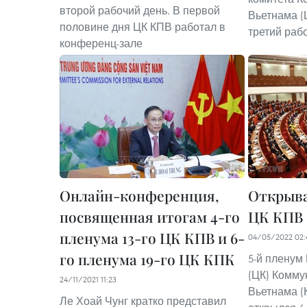
второй рабочий день. В первой
Вьетнама (
половине дня ЦК КПВ работал в
третий раб
конференц-зале
Онлайн-конференция,
Открыва
посвященная итогам 4-го
ЦК КПВ 
пленума 13-го ЦК КПВ и 6-
04/05/2022 02:
го пленума 19-го ЦК КПК
5-й пленум
(ЦК) Комму
24/11/2021 11:23
Вьетнама (
Ле Хоай Чунг кратко представил