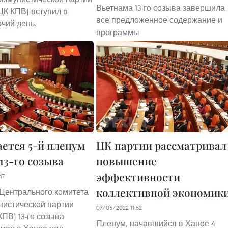
Вьетнама 13-го созыва завершила
ЦК КПВ) вступил в
все предложенное содержание и
очий день.
программы
ется 5-й пленум
ЦК партии рассматривал
13-го созыва
повышение
эффективности
47
коллективной экономик
 Центрального комитета
нистической партии
07/05/2022 11:52
КПВ) 13-го созыва
Пленум, начавшийся в Ханое 4