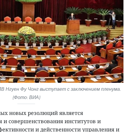
В Нгуен Фу Чонг выступает с заключением пленума.
(Фото: ВИА)
ных новых резолюций является
 и совершенствования институтов и
ективности и действенности управления и