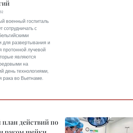
гий
32
ый военный госпиталь
т сотрудничать с
бельгийскими
 для развертывания и
 протонной лучевой
оторые являются
редовыми на
й день технологиями,
я рака во Вьетнаме.
 план действий по
 и раком шейки