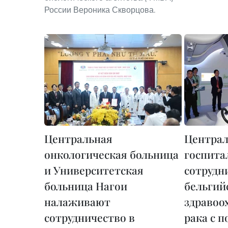
России Вероника Скворцова.
Центральная
Центра
онкологическая больница
госпита
и Университетская
сотрудн
больница Нагои
бельгий
налаживают
здравоо
сотрудничество в
рака с 