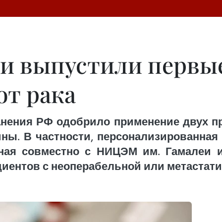
еи выпустили первы
от рака
нения РФ одобрило применение двух п
ны. В частности, персонализированная
ная совместно с НИЦЭМ им. Гамалеи 
циентов с неоперабельной или метастат