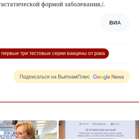
астатической формой заболевания./.
ВИA
 первые три тестовые серии вакцины от рака
Подписаться на ВьетнамПлюс