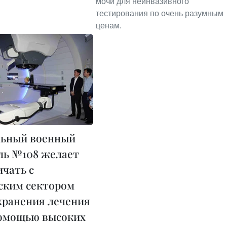
мочи для неинвазивного
тестирования по очень разумным
ценам.
льный военный
ль №108 желает
ичать с
ским сектором
хранения лечения
помощью высоких