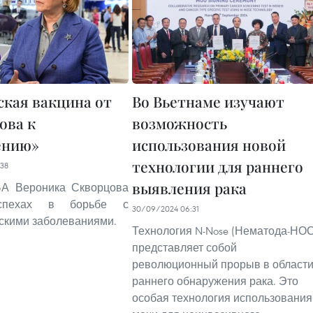
ская вакцина от
Во Вьетнаме изучают
ова к
возможность
ению»
использования новой
технологии для раннего
38
выявления рака
А Вероника Скворцова
пехах в борьбе с
30/09/2024 06:31
скими заболеваниями.
Технология N-Nose (Нематода-НОС
представляет собой
революционный прорыв в област
раннего обнаружения рака. Это
особая технология использования