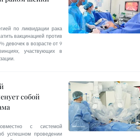
егией по ликвидации рака
ватить вакцинацией против
% девочек в возрасте от 9
инциях, участвующих в
зации.
й
енует собой
ама
совместно с системой
 об успешном проведении