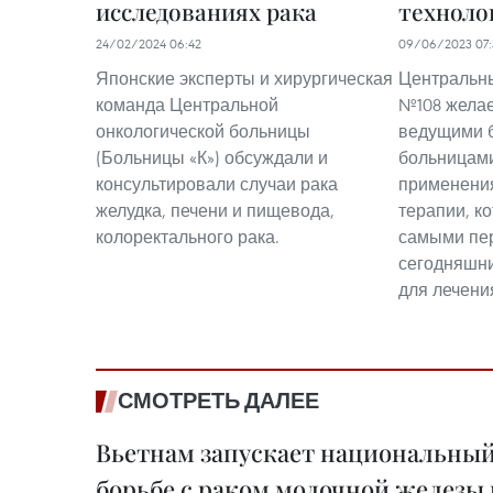
исследованиях рака
техноло
24/02/2024 06:42
09/06/2023 07:
Японские эксперты и хирургическая
Центральн
команда Центральной
№108 желае
онкологической больницы
ведущими 
(Больницы «К») обсуждали и
больницами
консультировали случаи рака
применения
желудка, печени и пищевода,
терапии, к
колоректального рака.
самыми пе
сегодняшни
для лечени
СМОТРЕТЬ ДАЛЕЕ
Вьетнам запускает национальный
борьбе с раком молочной железы