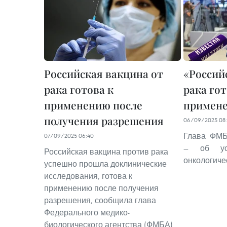
Российская вакцина от
«Россий
рака готова к
рака гот
применению после
примен
получения разрешения
06/09/2025 08:
Глава ФМБ
07/09/2025 06:40
— об ус
Российская вакцина против рака
онкологиче
успешно прошла доклинические
исследования, готова к
применению после получения
разрешения, сообщила глава
Федерального медико-
биологического агентства (ФМБА)