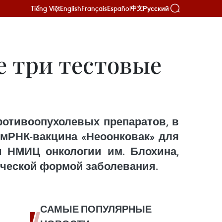
Tiếng Việt
English
Français
Español
Русский
中文
е три тестовые
ротивоопухолевых препаратов, в
 мРНК-вакцина «Неоонковак» для
и НМИЦ онкологии им. Блохина,
ической формой заболевания.
САМЫЕ ПОПУЛЯРНЫЕ