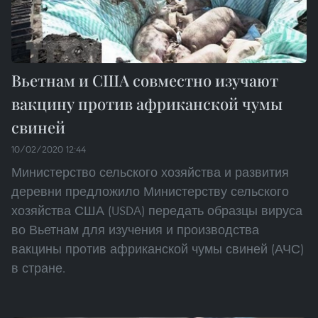
Вьетнам и США совместно изучают
вакцину против африканской чумы
свиней
10/02/2020 12:44
Министерство сельского хозяйства и развития
деревни предложило Министерству сельского
хозяйства США (USDA) передать образцы вируса
во Вьетнам для изучения и производства
вакцины против африканской чумы свиней (АЧС)
в стране.