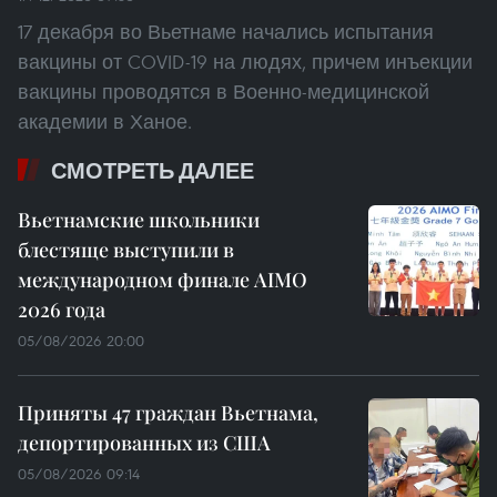
17 декабря во Вьетнаме начались испытания
вакцины от COVID-19 на людях, причем инъекции
вакцины проводятся в Военно-медицинской
академии в Ханое.
СМОТРЕТЬ ДАЛЕЕ
Вьетнамские школьники
блестяще выступили в
международном финале AIMO
2026 года
05/08/2026 20:00
Приняты 47 граждан Вьетнама,
депортированных из США
05/08/2026 09:14