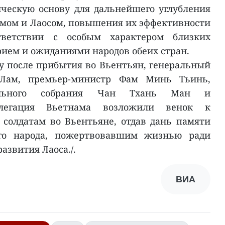
ческую основу для дальнейшего углубления
мом и Лаосом, повышения их эффективности
тветствии с особым характером близких
рием и ожиданиями народов обеих стран.
зу после прибытия во Вьентьян, генеральный
Лам, премьер-министр Фам Минь Тьинь,
нального собрания Чан Тхань Ман и
елегация Вьетнама возложили венок к
солдатам во Вьентьяне, отдав дань памяти
го народа, пожертвовавшим жизнью ради
азвития Лаоса./.
ВИА