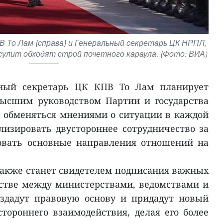
В То Лам (справа) и Генеральный секретарь ЦК НРПЛ,
улит обходят строй почетного караула. (Фото: ВИА)
ьный секретарь ЦК КПВ То Лам планирует
высшим руководством Партии и государства
е обменяться мнениями о ситуации в каждой
лизировать двустороннее сотрудничество за
совать основные направления отношений на
акже станет свидетелем подписания важных
стве между министерствами, ведомствами и
оздадут правовую основу и придадут новый
тороннего взаимодействия, делая его более