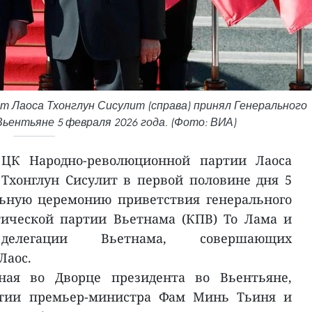
 Лаоса Тхонглун Сисулит (справа) принял Генерального
ьентьяне 5 февраля 2026 года. (Фото: ВИА)
 ЦК Народно-революционной партии Лаоса
 Тхонглун Сисулит в первой половине дня 5
ьную церемонию приветствия генерального
ической партии Вьетнама (КПВ) То Лама и
 делегации Вьетнама, совершающих
Лаос.
нная во Дворце президента во Вьентьяне,
тии премьер-министра Фам Минь Тьиня и