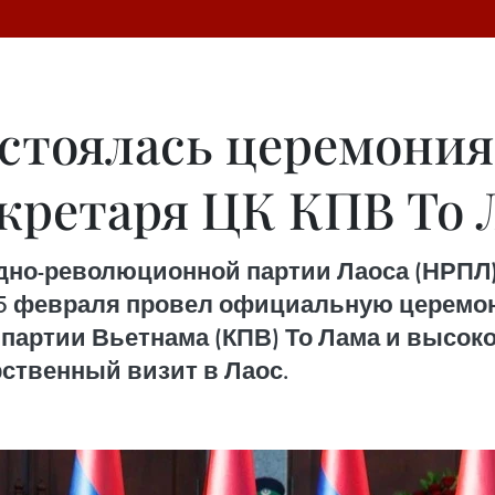
остоялась церемони
екретаря ЦК КПВ То 
но-революционной партии Лаоса (НРПЛ),
 5 февраля провел официальную церемо
 партии Вьетнама (КПВ) То Лама и высок
ственный визит в Лаос.