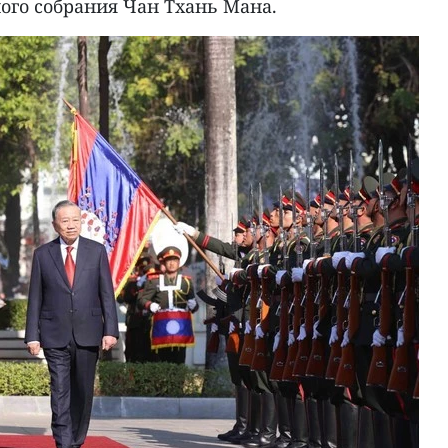
ого собрания Чан Тхань Мана.