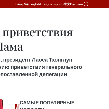
Tiếng Việt
English
Français
Español
Русский
中文
я приветствия
Лама
 президент Лаоса Тхонглун
нию приветствия генерального
опоставленной делегации
САМЫЕ ПОПУЛЯРНЫЕ