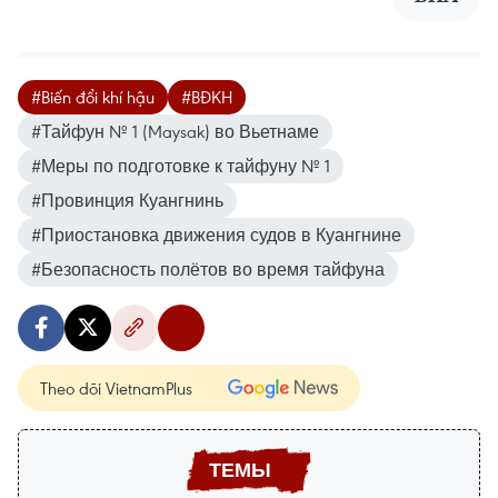
#Biến đổi khí hậu
#BĐKH
#Тайфун № 1 (Maysak) во Вьетнаме
#Меры по подготовке к тайфуну № 1
#Провинция Куангнинь
#Приостановка движения судов в Куангнине
#Безопасность полётов во время тайфуна
Theo dõi VietnamPlus