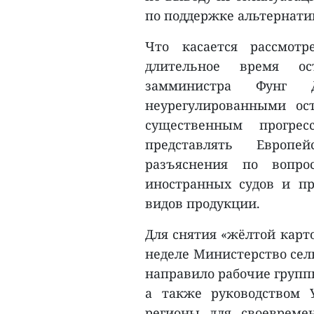
по поддержке альтернатив
Что касается рассмотр
длительное время о
замминистра Фунг 
неурегулированными ос
существенным прогрес
представлять Европе
разъяснения по вопро
иностранных судов и п
видов продукции.
Для снятия «жёлтой карт
неделе Министерство сел
направило рабочие групп
а также руководством 
регионы для своевреме