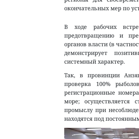
окончательных мер по у
В ходе рабочих встре
предотвращению и пре
органов власти (в частно
демонстрирует позити
системный характер.
Так, в провинции Анзя
проверка 100% рыболо
регистрационные номера
море; осуществляется 
промыслу при несоблюден
находятся под постоянны