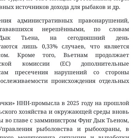
ных источников дохода для рыбаков и др.
ения административных правонарушений,
стававшихся нерешёнными, по словам
Дык Тьена, на сегодняшний день
таются лишь 0,33% случаев, что является
сом. Кроме того, Вьетнам продолжает
йской комиссии (EC) дополнительные
сам пресечения нарушений со стороны
рослеживаемости происхождения отдельных
очки» ННН-промысла в 2025 году на прошлой
ьского хозяйства и окружающей среды вновь
ы во главе с замминистром Фунг Дык Тьеном,
Управления рыболовства и рыбоохраны, в
нного мониторинга ситуации и выработки