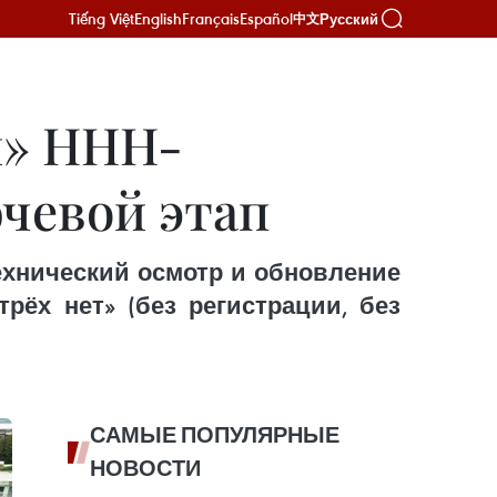
Tiếng Việt
English
Français
Español
Русский
中文
и» ННН-
ючевой этап
ехнический осмотр и обновление
рёх нет» (без регистрации, без
САМЫЕ ПОПУЛЯРНЫЕ
НОВОСТИ