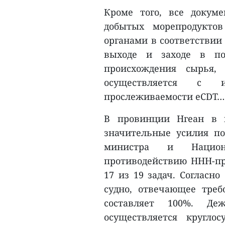
Кроме того, все докум
добытых морепродукто
органами в соответствии
выходе и заходе в по
происхождения сырья,
осуществляется с и
прослеживаемости eCDT…
В провинции Нгеан в 
значительные усилия п
министра и Национ
противодействию ННН-п
17 из 19 задач. Согласн
судно, отвечающее тре
составляет 100%. Де
осуществляется круглос