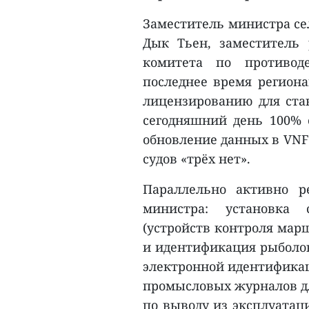
Заместитель министра се
Дык Тьен, заместитель 
комитета по противод
последнее время регион
лицензированию для ста
сегодняшний день 100% 
обновление данных в VNF
судов «трёх нет».
Параллельно активно р
министра: установка 
(устройств контроля марш
и идентификация рыболо
электронной идентификац
промысловых журналов для
по выводу из эксплуатац