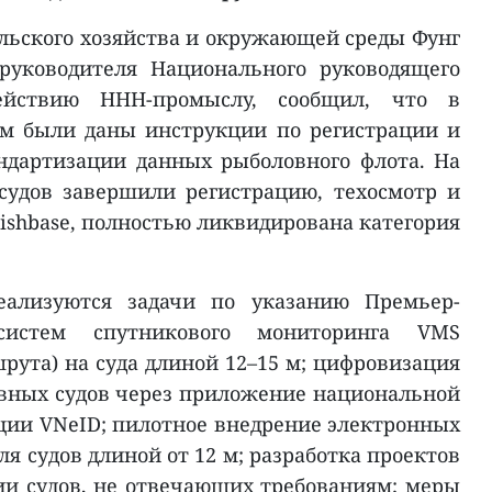
льского хозяйства и окружающей среды Фунг
руководителя Национального руководящего
ействию ННН-промыслу, сообщил, что в
ам были даны инструкции по регистрации и
ндартизации данных рыболовного флота. На
судов завершили регистрацию, техосмотр и
ishbase, полностью ликвидирована категория
еализуются задачи по указанию Премьер-
систем спутникового мониторинга VMS
рута) на суда длиной 12–15 м; цифровизация
вных судов через приложение национальной
ии VNeID; пилотное внедрение электронных
 судов длиной от 12 м; разработка проектов
ии судов, не отвечающих требованиям; меры