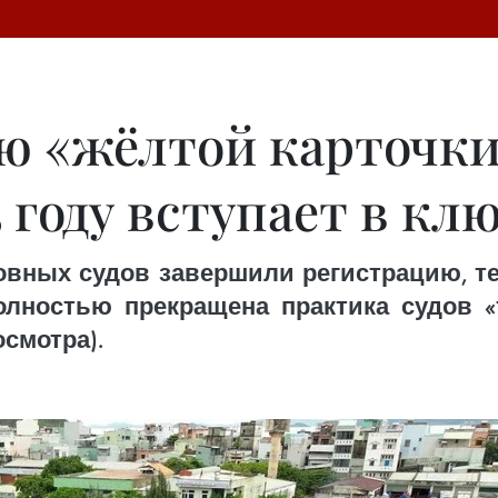
ию «жёлтой карточк
 году вступает в кл
вных судов завершили регистрацию, т
полностью прекращена практика судов «т
смотра).