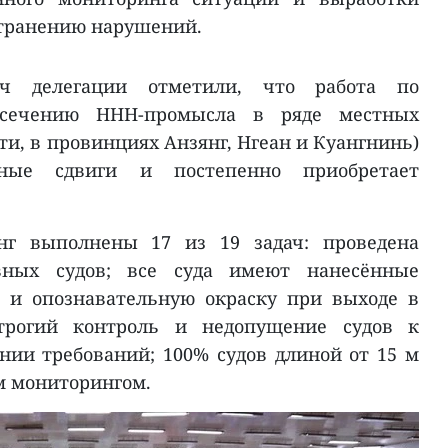
странению нарушений.
ч делегации отметили, что работа по
сечению ННН-промысла в ряде местных
сти, в провинциях Анзянг, Нгеан и Куангнинь)
вные сдвиги и постепенно приобретает
нг выполнены 17 из 19 задач: проведена
вных судов; все суда имеют нанесённые
 и опознавательную окраску при выходе в
строгий контроль и недопущение судов к
ии требований; 100% судов длиной от 15 м
м мониторингом.