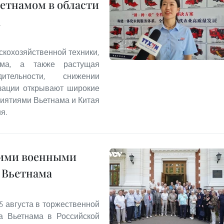
ьетнамом в области
а
скохозяйственной техники,
ама, а также растущая
тельности, снижении
изации открывают широкие
иятиями Вьетнама и Китая
я.
ими военными
 Вьетнама
 августа в торжественной
ва Вьетнама в Российской