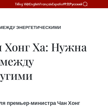
Tiếng Việt
English
Français
Español
Русский
中文
 МЕЖДУ ЭНЕРГЕТИЧЕСКИМИ
 Хонг Ха: Нужна
 между
ругими
ля премьер-министра Чан Хонг