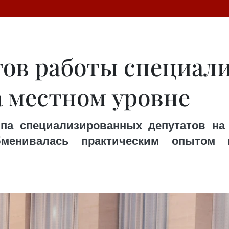
гов работы специал
а местном уровне
ппа специализированных депутатов н
обменивалась практическим опытом 