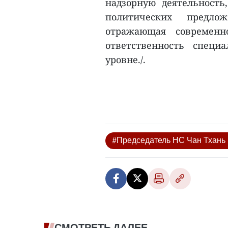
надзорную деятельность
политических предл
отражающая современн
ответственность специ
уровне./.
#Председатель НС Чан Тхань
СМОТРЕТЬ ДАЛЕЕ