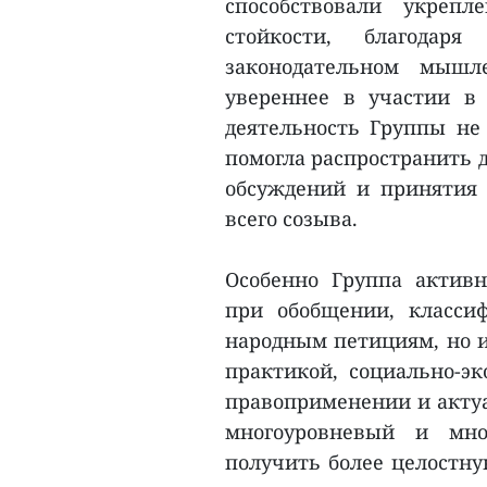
способствовали укреп
стойкости, благода
законодательном мышл
увереннее в участии в
деятельность Группы не 
помогла распространить д
обсуждений и принятия
всего созыва.
Особенно Группа актив
при обобщении, класси
народным петициям, но и
практикой, социально-э
правоприменении и актуа
многоуровневый и мно
получить более целостн