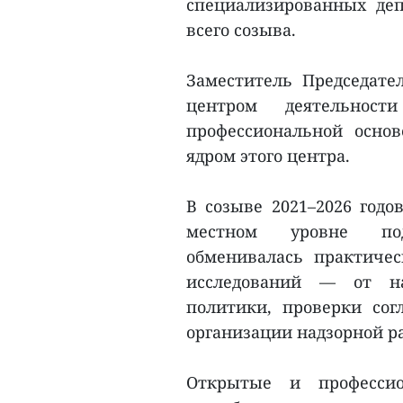
специализированных де
всего созыва.
Заместитель Председате
центром деятельнос
профессиональной осно
ядром этого центра.
В созыве 2021–2026 годо
местном уровне под
обменивалась практиче
исследований — от на
политики, проверки согл
организации надзорной ра
Открытые и професси