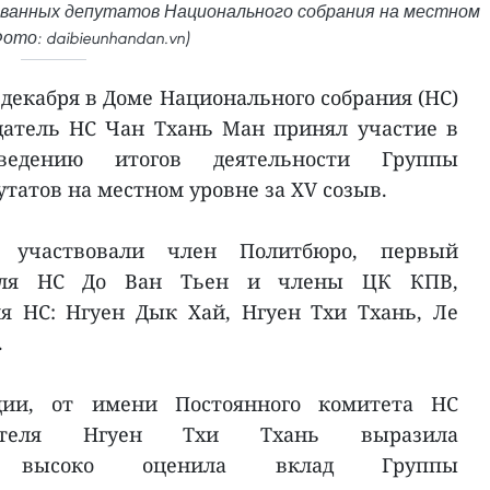
ованных депутатов Национального собрания на местном
ото: daibieunhandan.vn)
 декабря в Доме Национального собрания (НС)
датель НС Чан Тхань Ман принял участие в
ведению итогов деятельности Группы
татов на местном уровне за XV созыв.
 участвовали член Политбюро, первый
теля НС До Ван Тьен и члены ЦК КПВ,
я НС: Нгуен Дык Хай, Нгуен Тхи Тхань, Ле
.
ции, от имени Постоянного комитета НС
едателя Нгуен Тхи Тхань выразила
и высоко оценила вклад Группы