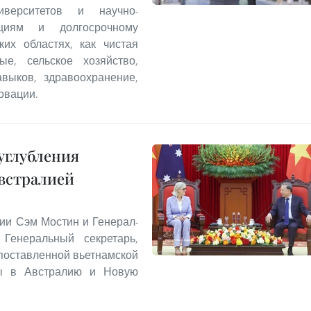
иверситетов и научно-
ициям и долгосрочному
ких областях, как чистая
ые, сельское хозяйство,
выков, здравоохранение,
овации.
углубления
встралией
ии Сэм Мостин и Генерал-
Генеральный секретарь,
опоставленной вьетнамской
ты в Австралию и Новую