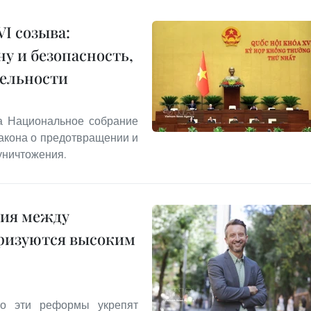
I созыва:
у и безопасность,
тельности
та Национальное собрание
акона о предотвращении и
уничтожения.
ния между
еризуются высоким
что эти реформы укрепят