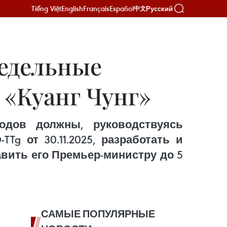
Tiếng Việt
English
Français
Español
Русский
中文
едельные
 «Куанг Чунг»
одов должны, руководствуясь
g от 30.11.2025, разработать и
авить его Премьер-министру до 5
САМЫЕ ПОПУЛЯРНЫЕ