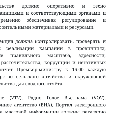
тельства должно оперативно и тесно
овинциями и соответствующими органами и
евременно обеспечивая регулирование и
роительными материалами и ресурсами.
екция должна контролировать, проверять и
сс реализации кампании в провинциях,
ие правильного масштаба, адресности,
 расточительства, коррупции и негативных
 отчёт Премьер-министру к 15:00 каждую
рство сельского хозяйства и окружающей
ьства для сводного отчёта.
ие (VTV), Радио Голос Вьетнама (VOV),
ное агентство (ВИА), Портал электронного
ва массовой информации должны регулярно