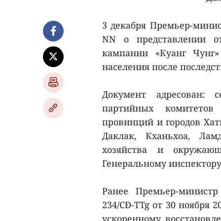
3 декабря Премьер-минис
NN о представлении от
кампании «Куанг Чунг»
населения после последс
Документ адресован: 
партийных комитетов
провинций и городов Хати
Даклак, Кханьхоа, Лам
хозяйства и окружающ
Генеральному инспектор
Ранее Премьер-министр
234/CĐ-TTg от 30 ноября 
ускоренному восстановл