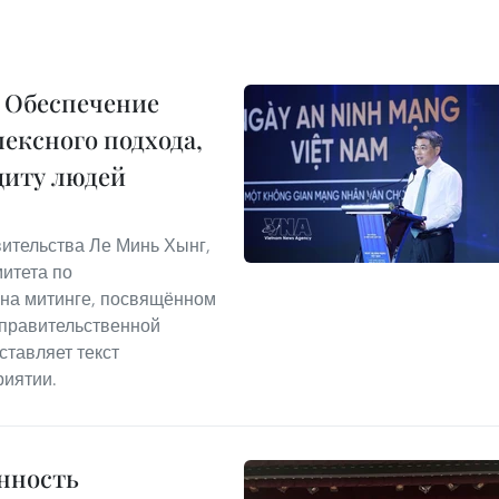
 Обеспечение
ексного подхода,
щиту людей
вительства Ле Минь Хынг,
итета по
 на митинге, посвящённом
 правительственной
тавляет текст
риятии.
нность