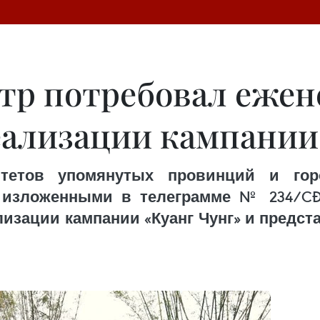
тр потребовал ежен
еализации кампании
тетов упомянутых провинций и гор
изложенными в телеграмме № 234/CĐ-TT
изации кампании «Куанг Чунг» и предст