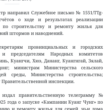
тр направил Служебное письмо № 1551/TTg-
чётов о ходе и результатах реализации
 по строительству и ремонту жилья для
твий штормов и наводнений.
секретарям провинциальных и городских
 и председателям Народных комитетов
нь, Куангчи, Хюэ, Дананг, Куангнгай, Зялай,
донг; министрам Министерства сельского
ей среды, Министерства строительства;
у Правительственной инспекции.
 издал правительственную телеграмму №
2025 года о запуске «Кампании Куанг Чунг» по
ению и ремонту жилья для семей, чьи дома