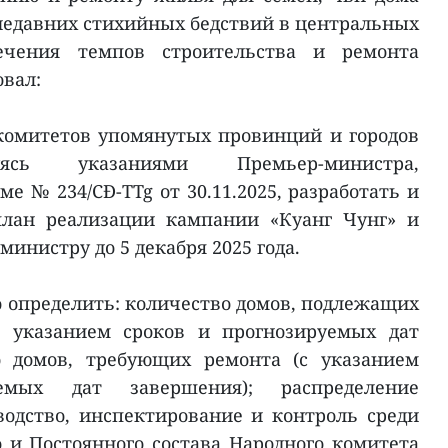
 недавних стихийных бедствий в центральных
ечения темпов строительства и ремонта
вал:
комитетов упомянутых провинций и городов
уясь указаниями Премьер-министра,
 № 234/CĐ-TTg от 30.11.2025, разработать и
план реализации кампании «Куанг Чунг» и
министру до 5 декабря 2025 года.
о определить: количество домов, подлежащих
с указанием сроков и прогнозируемых дат
о домов, требующих ремонта (с указанием
емых дат завершения); распределение
водство, инспектирование и контроль среди
 и Постоянного состава Народного комитета