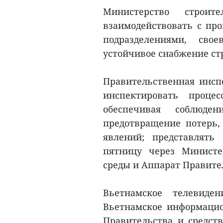
Министерство строи
взаимодействовать с пр
подразделениями, сво
устойчивое снабжение ст
Правительственная инсп
инспектировать проце
обеспечивая соблюден
предотвращение потерь,
явлений; представлять
пятницу через Министе
среды и Аппарат Правител
Вьетнамское телевиден
Вьетнамское информацион
Правительства и средст