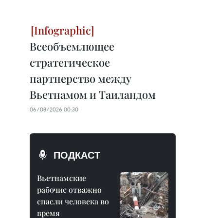
Всеобъемлющее
стратегическое
партнерство между
Вьетнамом и Таиландом
06/08/2026 00:30
ПОДКАСТ
Вьетнамские
рабочие отважно
спасли человека во
время