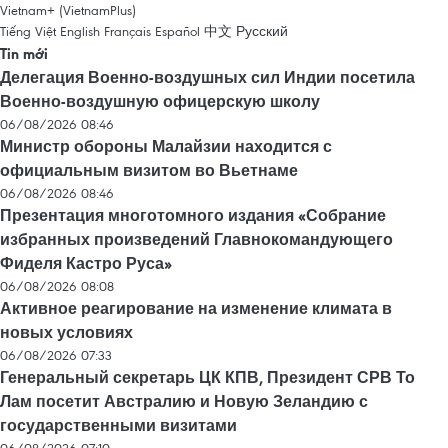
Vietnam+ (VietnamPlus)
Tiếng Việt
English
Français
Español
中文
Русский
Tin mới
Делегация Военно-воздушных сил Индии посетила
Военно-воздушную офицерскую школу
06/08/2026 08:46
Министр обороны Малайзии находится с
официальным визитом во Вьетнаме
06/08/2026 08:46
Презентация многотомного издания «Собрание
избранных произведений Главнокомандующего
Фиделя Кастро Руса»
06/08/2026 08:08
Активное реагирование на изменение климата в
новых условиях
06/08/2026 07:33
Генеральный секретарь ЦК КПВ, Президент СРВ То
Лам посетит Австралию и Новую Зеландию с
государственными визитами