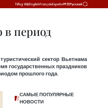
Tiếng Việt
English
Français
Español
Русский
中文
 в период
 туристический сектор Вьетнама
емя государственных праздников
ериодом прошлого года.
САМЫЕ ПОПУЛЯРНЫЕ
НОВОСТИ