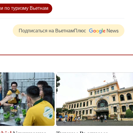
и по туризму Вьетнам
Подписаться на ВьетнамПлюс