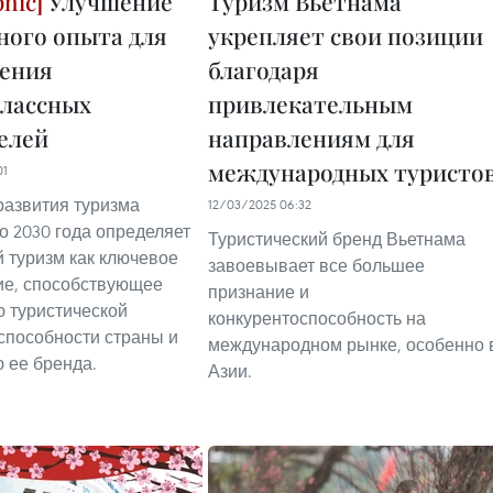
Улучшение
Туризм Вьетнама
ного опыта для
укрепляет свои позиции
ения
благодаря
лассных
привлекательным
елей
направлениям для
международных туристо
01
развития туризма
12/03/2025 06:32
о 2030 года определяет
Туристический бренд Вьетнама
 туризм как ключевое
завоевывает все большее
ие, способствующее
признание и
 туристической
конкурентоспособность на
способности страны и
международном рынке, особенно 
 ее бренда.
Азии.