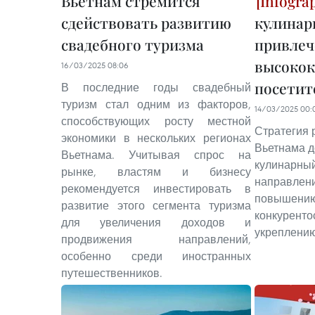
Вьетнам стремится
сдействовать развитию
кулинар
свадебного туризма
привлеч
высокок
16/03/2025 08:06
посетит
В последние годы свадебный
туризм стал одним из факторов,
14/03/2025 00:
способствующих росту местной
Стратегия 
экономики в нескольких регионах
Вьетнама д
Вьетнама. Учитывая спрос на
кулинарный
рынке, властям и бизнесу
направлен
рекомендуется инвестировать в
повышению
развитие этого сегмента туризма
конкуренто
для увеличения доходов и
укреплению
продвижения направлений,
особенно среди иностранных
путешественников.