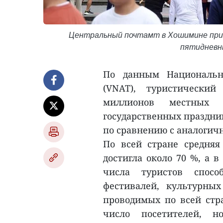
Центральный почтамт в Хошимине при
пятидневны
По данным Национальн
(VNAT), туристически
миллионов местных
государственных праздник
по сравнению с аналогич
По всей стране средняя
достигла около 70 %, а 
числа туристов спосо
фестивалей, культурны
проводимых по всей стр
число посетителей, н