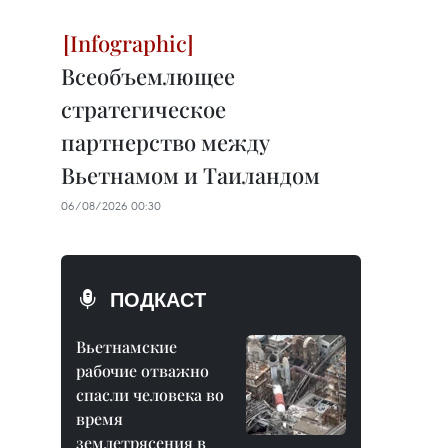
Всеобъемлющее
стратегическое
партнерство между
Вьетнамом и Таиландом
06/08/2026 00:30
ПОДКАСТ
Вьетнамские
рабочие отважно
спасли человека во
время
землетрясения в