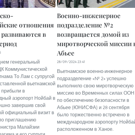
ско-
Военно-инженерное
йские отношения
подразделение №2
 развиваются в
возвращается домой из
ериод
миротворческой миссии 
Абьее
5
днем генеральный
28/09/2024 23:41
ЦК Коммунистической
Вьетнамское военно-инженерное
тнама То Лам с супругой
подразделение «№ 2» успешно
ставленной вьетнамской
выполнило свою миротворческую
 прибыли в
миссию во Временных силах ООН
дный аэропорт Нойбай в
по обеспечению безопасности в
ешно завершив свой
Абьее (ЮНИСФА) и 28 сентября
й официальный визит в
было торжественно встречено в
по приглашению
международном аэропорту Нойба
инистра Малайзии
расположенном в Ханое.
агима и его супруги.