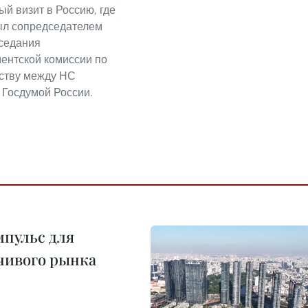
й визит в Россию, где
ыл сопредседателем
аседания
ентской комиссии по
ству между НС
 Госдумой России.
пульс для
чивого рынка