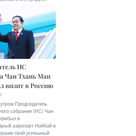
атель НС
а Чан Тхань Ман
л визит в Россию
53
я утром Председатель
ого собрания (НС) Чан
прибыл в
дный аэропорт Нойбай в
ершив свой успешный