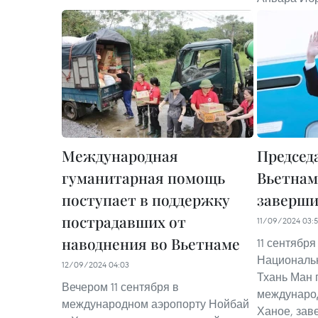
Международная
Председ
гуманитарная помощь
Вьетнам
поступает в поддержку
заверши
пострадавших от
11/09/2024 03:
наводнения во Вьетнаме
11 сентябр
Национальн
12/09/2024 04:03
Тхань Ман 
Вечером 11 сентября в
междунаро
международном аэропорту Нойбай
Ханое, зав