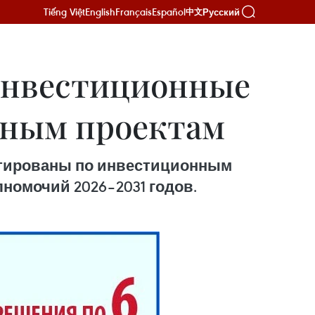
Tiếng Việt
English
Français
Español
Русский
中文
 инвестиционные
жным проектам
ктированы по инвестиционным
номочий 2026–2031 годов.