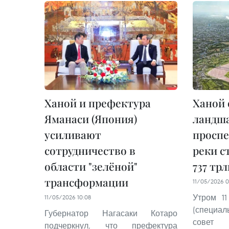
Ханой и префектура
Ханой 
Яманаси (Япония)
ландш
усиливают
проспе
сотрудничество в
реки с
области "зелёной"
737 тр
трансформации
11/05/2026 0
Утром 1
11/05/2026 10:08
(специа
Губернатор Нагасаки Котаро
совет 
подчеркнул, что префектура