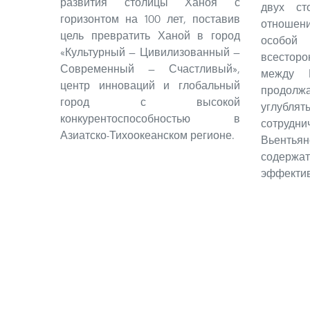
развития столицы Ханоя с
двух ст
горизонтом на 100 лет, поставив
отноше
цель превратить Ханой в город
особо
«Культурный — Цивилизованный —
всестор
Современный — Счастливый»,
между 
центр инноваций и глобальный
продол
город с высокой
углуб
конкурентоспособностью в
сотрудн
Азиатско-Тихоокеанском регионе.
Вьентьян
содержат
эффекти