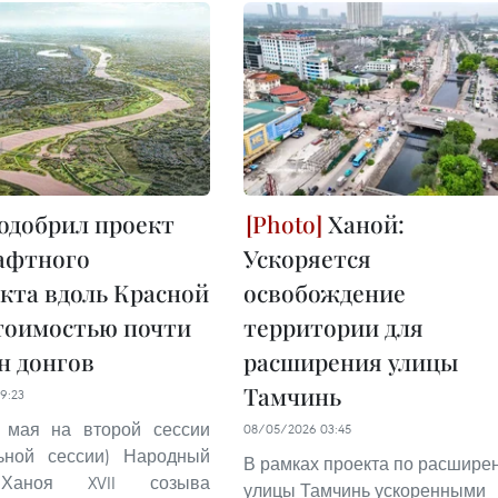
одобрил проект
Ханой:
афтного
Ускоряется
кта вдоль Красной
освобождение
тоимостью почти
территории для
лн донгов
расширения улицы
Тамчинь
9:23
1 мая на второй сессии
08/05/2026 03:45
льной сессии) Народный
В рамках проекта по расшире
Ханоя XVII созыва
улицы Тамчинь ускоренными