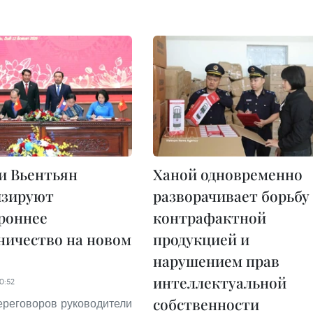
и Вьентьян
Ханой одновременно
изируют
разворачивает борьбу 
роннее
контрафактной
ничество на новом
продукцией и
нарушением прав
интеллектуальной
0:52
собственности
ереговоров руководители