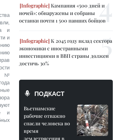
Кампания «500 дней и
ночей»: обнаружены и собраны
ства
останки почти 1 500 павших бойцов
вли,
да и
ти и
К 2045 году вклад сектора
ению
экономики с иностранными
ению
инвестициями в ВВП страны должен
ав
достичь 30%
ости
ой №
года
чные
ПОДКАСТ
ора
уют
Вьетнамские
е и
рабочие отважно
ных
спасли человека во
время
землетрясения в