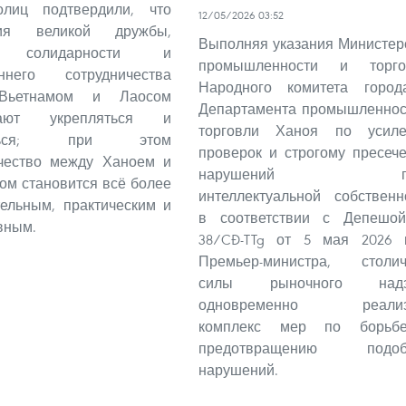
олиц подтвердили, что
12/05/2026 03:52
ния великой дружбы,
Выполняя указания Министер
й солидарности и
промышленности и торго
оннего сотрудничества
Народного комитета горо
Вьетнамом и Лаосом
Департамента промышленнос
жают укрепляться и
торговли Ханоя по усил
ляться; при этом
проверок и строгому пресеч
ичество между Ханоем и
нарушений пр
ом становится всё более
интеллектуальной собственн
ельным, практическим и
в соответствии с Депеш
вным.
38/CĐ-TTg от 5 мая 2026 
Премьер-министра, столи
силы рыночного надз
одновременно реализ
комплекс мер по борьб
предотвращению подоб
нарушений.