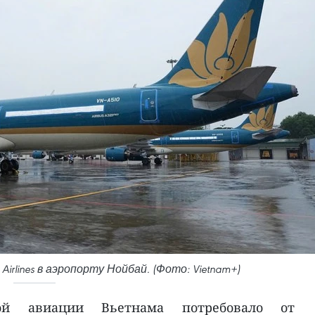
irlines в аэропорту Нойбай. (Фото: Vietnam+)
кой авиации Вьетнама потребовало от