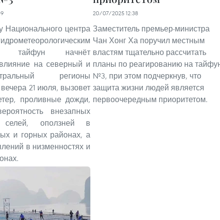
09
20/07/2025 12:38
у Национального центра
Заместитель премьер-министра
ометеорологическим
Чан Хонг Ха поручил местным
ам, тайфун начнёт
властям тщательно рассчитать
 влияние на северный и
планы по реагированию на тайфу
ентральный регионы
№3, при этом подчеркнув, что
 вечера 21 июля, вызовет
защита жизни людей является
етер, проливные дожди,
первоочередным приоритетом.
ероятность внезапных
, селей, оползней в
ых и горных районах, а
плений в низменностях и
онах.