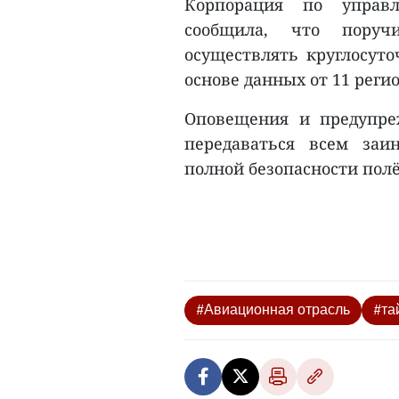
Корпорация по управ
сообщила, что поруч
осуществлять круглосут
основе данных от 11 реги
Оповещения и предупре
передаваться всем заи
полной безопасности полёт
#Авиационная отрасль
#та