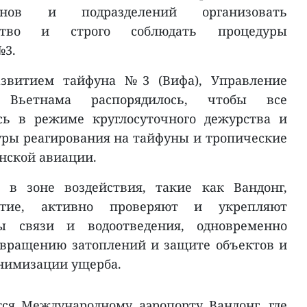
ганов и подразделений организовать
рство и строго соблюдать процедуры
№3.
звитием тайфуна №3 (Вифа), Управление
 Вьетнама распорядилось, чтобы все
сь в режиме круглосуточного дежурства и
уры реагирования на тайфуны и тропические
анской авиации.
 в зоне воздействия, такие как Вандонг,
гие, активно проверяют и укрепляют
мы связи и водоотведения, одновременно
твращению затоплений и защите объектов и
нимизации ущерба.
ся Международному аэропорту Вандонг, где