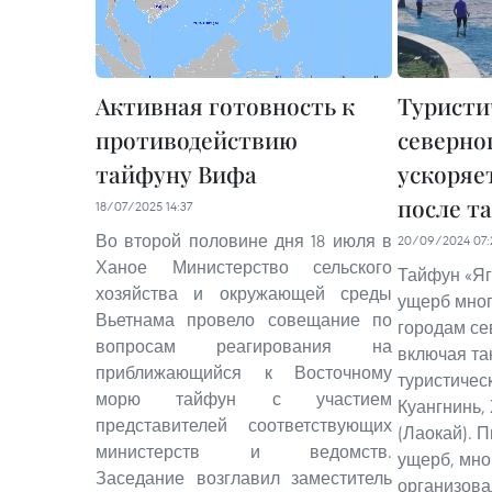
Активная готовность к
Туристи
противодействию
северно
тайфуну Вифа
ускоряе
после т
18/07/2025 14:37
Во второй половине дня 18 июля в
20/09/2024 07:
Ханое Министерство сельского
Тайфун «Яг
хозяйства и окружающей среды
ущерб мно
Вьетнама провело совещание по
городам се
вопросам реагирования на
включая та
приближающийся к Восточному
туристичес
морю тайфун с участием
Куангнинь,
представителей соответствующих
(Лаокай). 
министерств и ведомств.
ущерб, мно
Заседание возглавил заместитель
организова