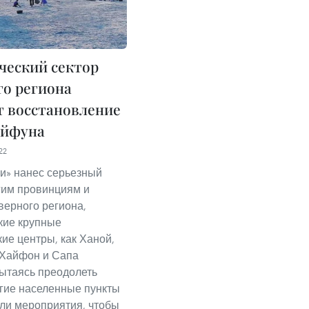
ческий сектор
го региона
т восстановление
айфуна
22
и» нанес серьезный
гим провинциям и
верного региона,
кие крупные
кие центры, как Ханой,
 Хайфон и Сапа
Пытаясь преодолеть
гие населенные пункты
ли мероприятия, чтобы