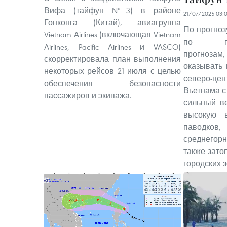
Вифа (тайфун №3) в районе
21/07/2025 03:
Гонконга (Китай), авиагруппа
По прогноз
Vietnam Airlines (включающая Vietnam
по гидр
Airlines, Pacific Airlines и VASCO)
прогноз
скорректировала план выполнения
оказывать
некоторых рейсов 21 июля с целью
северо-ц
обеспечения безопасности
Вьетнама с
пассажиров и экипажа.
сильный в
высокую в
паводков
среднегорн
также зато
городских з