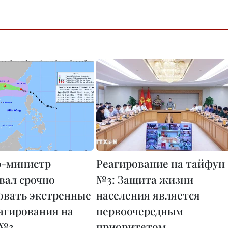
р-министр
Реагирование на тайфун
вал срочно
№3: Защита жизни
овать экстренные
населения является
агирования на
первоочередным
 №3
приоритетом