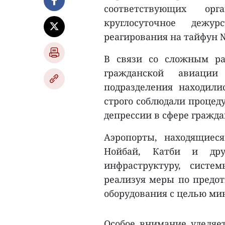
соответствующих ор
круглосуточное дежу
реагирования на тайфун 
В связи со сложным ра
гражданской авиации
подразделения находили
строго соблюдали процед
депрессии в сфере гражд
Аэропорты, находящиеся
Нойбай, Катби и дру
инфраструктуру, систе
реализуя меры по предо
оборудования с целью ми
Особое внимание уделяет