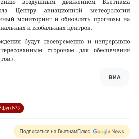
лению воздушным движением Вьетнама
ила Центру авиационной метеорологии
очный мониторинг и обновлять прогнозы на
ональных и глобальных центров.
ждения будут своевременно и непрерывно
нтересованным сторонам для обеспечения
ов./.
ВИА
йфун №3
Подписаться на ВьетнамПлюс