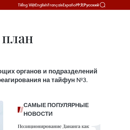
Tiếng Việt
English
Français
Español
Русский
中文
 план
ющих органов и подразделений
реагирования на тайфун №3.
САМЫЕ ПОПУЛЯРНЫЕ
НОВОСТИ
Позиционирование Дананга как