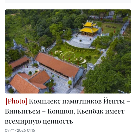
Комплекс памятников Йенты –
Виньнгьем – Коншон, Кьепбак имеет
всемирную ценность
09/11/2025 01:15