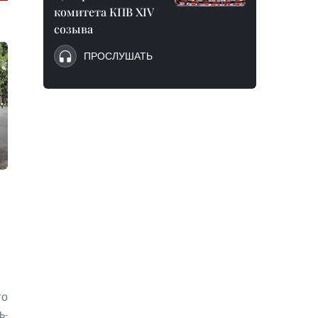
комитета КПВ XIV
созыва
ПРОСЛУШАТЬ
о
ь-