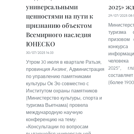
универсальными
2025» ж
ценностями на пути к
29/07/2025 08:
признанию объектом
Министерс
туризма 
Всемирного наследия
призовом 
ЮНЕСКО
конкурс
30/07/2025 14:33
информа
человека
Утром 30 июля в квартале Ратьзя,
2025”, г
провинция Анзянг, Администрация
составляе
по управлению памятниками
(более 190
культуры Ок Эо совместно с
Институтом охраны памятников
(Министерство культуры, спорта и
туризма Вьетнама) провела
международную научную
конференцию на тему:
«Консультации по вопросам
выдающейся универсальной