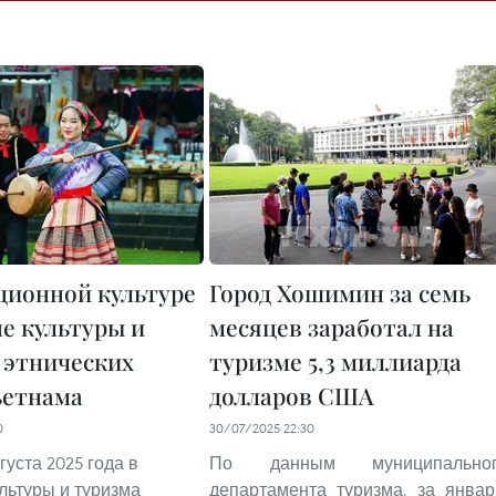
ционной культуре
Город Хошимин за семь
не культуры и
месяцев заработал на
 этнических
туризме 5,3 миллиарда
ьетнама
долларов CША
0
30/07/2025 22:30
вгуста 2025 года в
По данным муниципальног
льтуры и туризма
департамента туризма, за январ