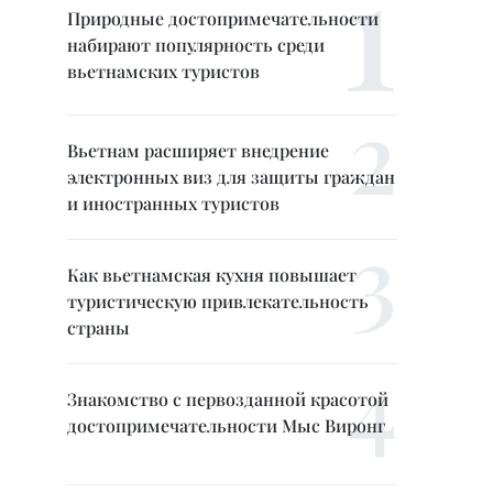
Природные достопримечательности
набирают популярность среди
вьетнамских туристов
Вьетнам расширяет внедрение
электронных виз для защиты граждан
и иностранных туристов
Как вьетнамская кухня повышает
туристическую привлекательность
страны
Знакомство с первозданной красотой
достопримечательности Мыс Виронг