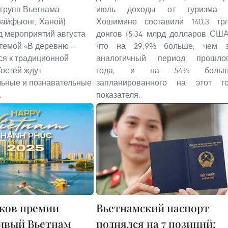
 групп Вьетнама
июль доходы от туризма 
оайфыонг, Ханой)
Хошимине составили 140,3 тр
д мероприятий августа
донгов (5,34 млрд долларов США
темой «В деревню —
что на 29,9% больше, чем 
ся к традиционной
аналогичный период прошло
Гостей ждут
года, и на 54% больш
ьные и познавательные
запланированного на этот г
.
показателя.
ков премии
Вьетнамский паспорт
ивый Вьетнам
поднялся на 7 позиций: