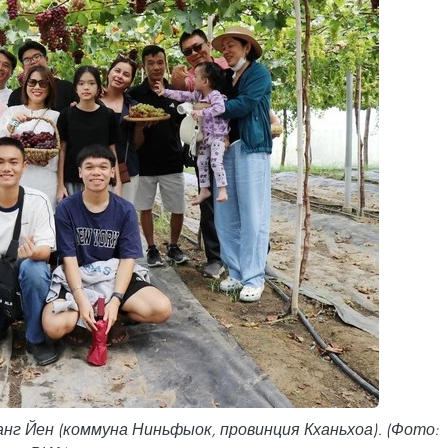
г Йен (коммуна Ниньфыок, провинция Кханьхоа). (Фото: