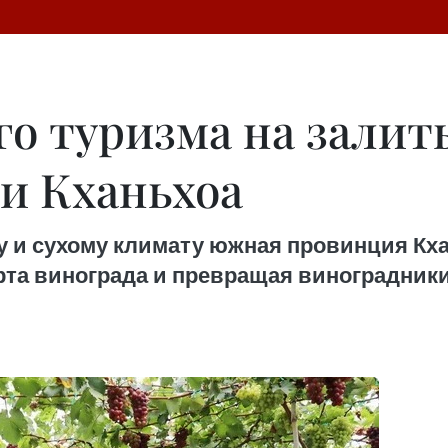
го туризма на залит
и Кханьхоа
у и сухому климату южная провинция Кха
рта винограда и превращая виноградники