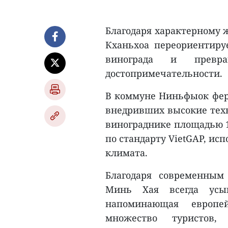
Благодаря характерному 
Кханьхоа переориентируе
винограда и превра
достопримечательности.
В коммуне Ниньфыок ферм
внедривших высокие техн
винограднике площадью 1
по стандарту VietGAP, ис
климата.
Благодаря современным
Минь Хая всегда усып
напоминающая европе
множество туристов