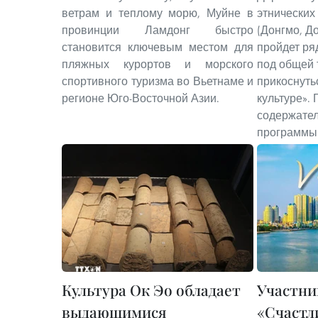
ветрам и теплому морю, Муйне в
этнических
провинции Ламдонг быстро
(Донгмо, Д
становится ключевым местом для
пройдет ря
пляжных курортов и морского
под общей 
спортивного туризма во Вьетнаме и
прикоснуть
регионе Юго-Восточной Азии.
культуре». 
содержател
программы
Культура Ок Эо обладает
Участни
выдающимися
«Счастл