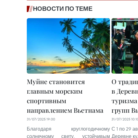
НОВОСТИ ПО ТЕМЕ
Муйне становится
О тради
главным морским
в Дерев
спортивным
туризма
направлением Вьетнама
групп В
31/07/2025 19:00
31/07/2025 10:1
Благодаря круглогодичному
С 1 по 29 а
солнечному свету, устойчивым
Деревне ку