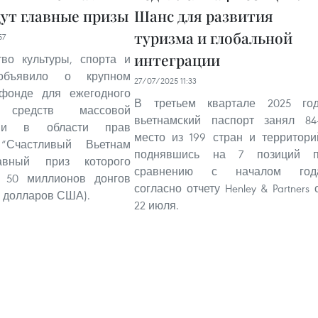
дут главные призы
Шанс для развития
туризма и глобальной
57
интеграции
тво культуры, спорта и
объявило о крупном
27/07/2025 11:33
фонде для ежегодного
В третьем квартале 2025 го
а средств массовой
вьетнамский паспорт занял 84
ции в области прав
место из 199 стран и территори
 “Счастливый Вьетнам
поднявшись на 7 позиций 
лавный приз которого
сравнению с началом год
т 50 миллионов донгов
согласно отчету Henley & Partners 
0 долларов США).
22 июля.