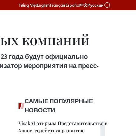
Tiếng Việt
English
Français
Español
Русский
中文
вых компаний
23 года будут официально
изатор мероприятия на пресс-
САМЫЕ ПОПУЛЯРНЫЕ
НОВОСТИ
VisakAI открыла Представительство в
Ханое, содействуя развитию