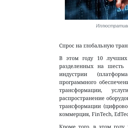
Иллюстративно
Спрос на глобальную тран
В этом году 10 лучших
разделенных на шесть 
индустрии (платфор
программного обеспечен
трансформации, усл
распространение оборудо
трансформации (цифровое
коммерция, FinTech, EdTech
Кроме того, в этом году