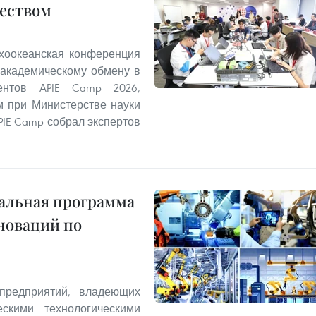
еством
ихоокеанская конференция
академическому обмену в
нтов APIE Camp 2026,
м при Министерстве науки
PIE Camp собрал экспертов
альная программа
нноваций по
предприятий, владеющих
ескими технологическими