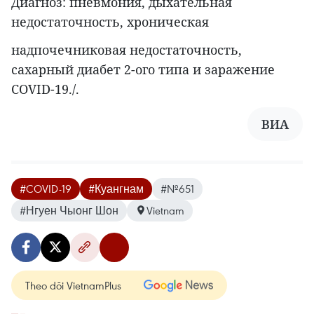
Диагноз: пневмония, дыхательная
недостаточность, хроническая
надпочечниковая недостаточность,
сахарный диабет 2-ого типа и заражение
COVID-19./.
ВИА
#COVID-19
#Куангнам
#№651
#Нгуен Чыонг Шон
Vietnam
Theo dõi VietnamPlus