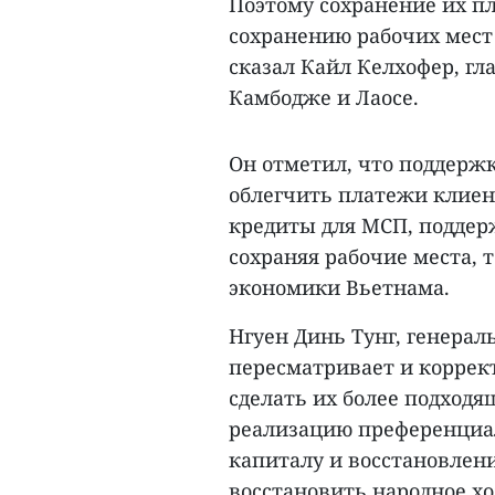
Поэтому сохранение их п
сохранению рабочих мест
сказал Кайл Келхофер, гл
Камбодже и Лаосе.
Он отметил, что поддержк
облегчить платежи клиен
кредиты для МСП, поддер
сохраняя рабочие места, 
экономики Вьетнама.
Нгуен Динь Тунг, генерал
пересматривает и коррек
сделать их более подход
реализацию преференциал
капиталу и восстановлен
восстановить народное хо