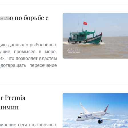
нию по борьбе с
цию данных о рыболовных
дущие промысел в море,
MS, что позволяет властям
едотвращать пересечение
r Premia
ошимин
ирение сети стыковочных