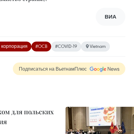
ВИА
 корпорация
#OCB
#COVID-19
Vietnam
Подписаться на ВьетнамПлюс
ом для польских
ия