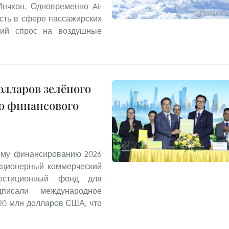
нчхон. Одновременно Air
сть в сфере пассажирских
окий спрос на воздушные
олларов зелёного
о финансового
ому финансированию 2026
Акционерный коммерческий
стиционный фонд для
писали международное
20 млн долларов США, что