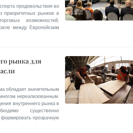
спорта продовольствия во
из приоритетных рынков в
рговых возможностей,
говле между Европейским
го рынка для
расли
ма обладает значительным
 многом нереализованным.
ения внутреннего рынка в
ходимо существенно
и формировать прозрачную