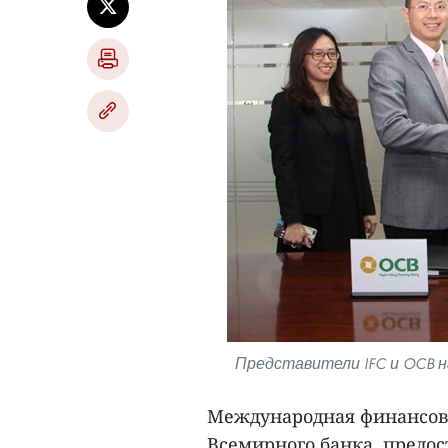
Представители IFC и OCB н
Международная финансова
Всемирного банка, предо