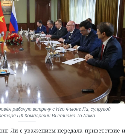
вёл рабочую встречу с Нго Фыонг Ли, супругой
кретаря ЦК Компартии Вьетнама То Лама
онг Ли с уважением передала приветствие и