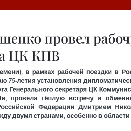
енко провел рабочу
ка ЦК КПВ
емени), в рамках рабочей поездки в Р
аю 75-летия установления дипломатиче
уга Генерального секретаря ЦК Коммунис
Ли, провела тёплую встречу и обменя
Российской Федерации Дмитрием Ник
ду двумя странами, особенно в области