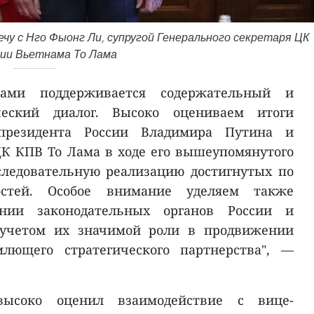
у с Нго Фыонг Ли, супругой Генерального секретаря ЦК
ии Вьетнама То Лама
ами поддерживается содержательный и
ческий диалог. Высоко оцениваем итоги
 президента России Владимира Путина и
ЦК КПВ То Лама в ходе его вышеупомянутого
следовательную реализацию достигнутых по
остей. Особое внимание уделяем также
нии законодательных органов России и
 учетом их значимой роли в продвижении
млющего стратегического партнерства", —
высоко оценил взаимодействие с вице-