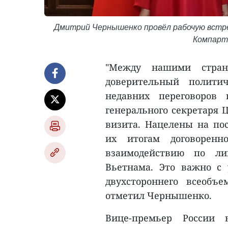
Дмитрий Чернышенко провёл рабочую встреч
Компарт
"Между нашими стран
доверительный полити
недавних переговоров
генерального секретаря 
визита. Нацелены на по
их итогам договоренн
взаимодействию по ли
Вьетнама. Это важно с
двухстороннего всеобъе
отметил Чернышенко.
Вице-премьер России 