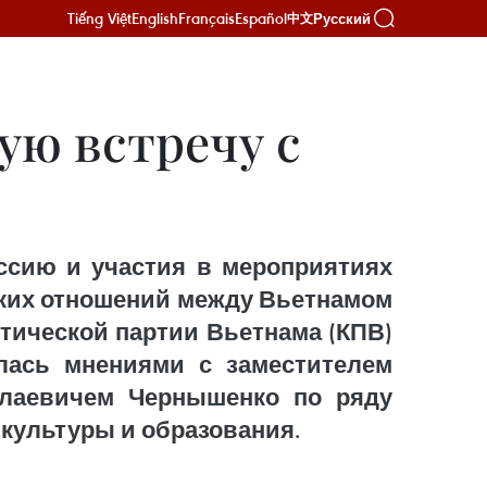
Tiếng Việt
English
Français
Español
Русский
中文
ю встречу с
оссию и участия в мероприятиях
ских отношений между Вьетнамом
тической партии Вьетнама (КПВ)
лась мнениями с заместителем
олаевичем Чернышенко по ряду
 культуры и образования.