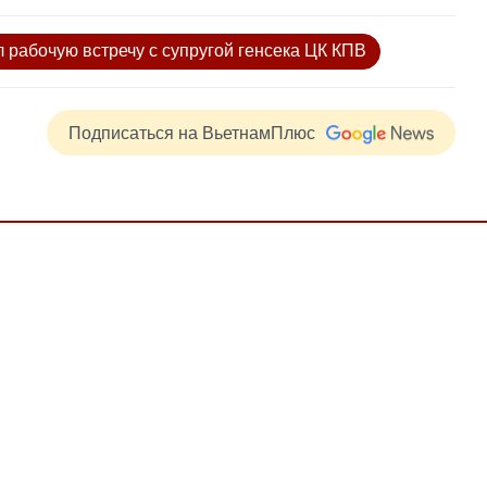
рабочую встречу с супругой генсека ЦК КПВ
Подписаться на ВьетнамПлюс