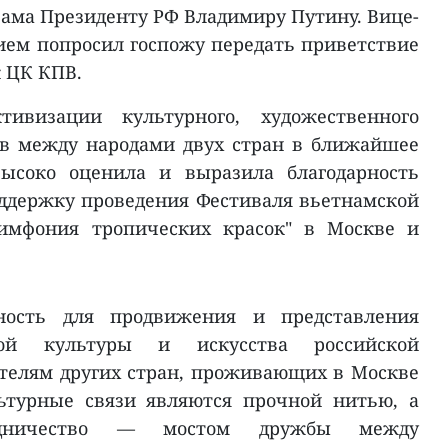
Лама Президенту РФ Владимиру Путину. Вице-
ием попросил госпожу передать приветствие
к ЦК КПВ.
ивизации культурного, художественного
ов между народами двух стран в ближайшее
ысоко оценила и выразила благодарность
оддержку проведения Фестиваля вьетнамской
имфония тропических красок" в Москве и
ность для продвижения и представления
кой культуры и искусства российской
телям других стран, проживающих в Москве
льтурные связи являются прочной нитью, а
трудничество — мостом дружбы между