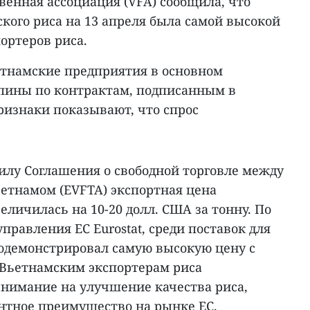
венная ассоциация (VFA) сообщила, что
кого риса на 13 апреля была самой высокой
ортеров риса.
етнамские предприятия в основном
пины по контрактам, подписанным в
ризнаки показывают, что спрос
илу Соглашения о свободной торговле между
етнамом (EVFTA) экспортная цена
еличилась на 10-20 долл. США за тонну. По
правления ЕС Eurostat, среди поставок для
родемонстрировал самую высокую цену с
. Вьетнамским экспортерам риса
внимание на улучшение качества риса,
нтное преимущество на рынке ЕС.