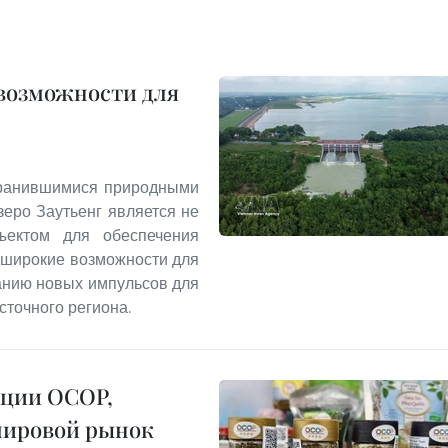
 возможности для
хранившимися природными
еро Заутьенг является не
ъектом для обеспечения
т широкие возможности для
данию новых импульсов для
сточного региона.
кции OCOP,
мировой рынок