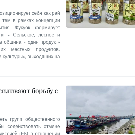
озиционирует себя как рай
с тем в рамках концепции
звития Фукуок формирует
ля – Сельское, лесное и
а община – один продукт»
ших местных продуктов,
 культуры», выходящих на
иливают борьбу с
еть групп общественного
бы содействовать отмене
миссией (ЕК) в отношении