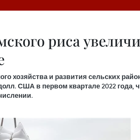
ского риса увеличил
е
го хозяйства и развития сельских район
 долл. США в первом квартале 2022 года, 
счислении.