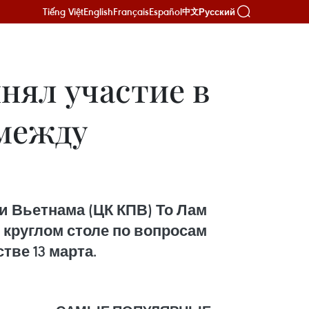
Tiếng Việt
English
Français
Español
Русский
中文
нял участие в
 между
 Вьетнама (ЦК КПВ) То Лам
 круглом столе по вопросам
ве 13 марта.