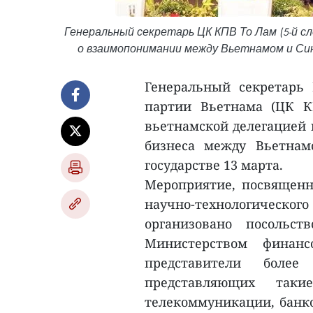
Генеральный секретарь ЦК КПВ То Лам (5-й с
о взаимопонимании между Вьетнамом и Синг
Генеральный секретарь
партии Вьетнама (ЦК К
вьетнамской делегацией 
бизнеса между Вьетнам
государстве 13 марта.
Мероприятие, посвященн
научно-технологическо
организовано посольс
Министерством финан
представители боле
представляющих таки
телекоммуникации, банко