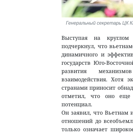
Генеральный секретарь ЦК К
Выступая на круглом 
подчеркнул, что вьетнам
динамичного и эффектив
государств Юго-Восточн
развития механизмо
взаимодействия. Хотя э
странами приносит обна
отметил, что оно еще
потенциал.
Он заявил, что Вьетнам 
отношений до всеобъемлю
только означает широкое