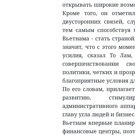
открывать широкие возмо
Кроме того, он отмети
двусторонних связей, с
тем самым способствуя 
Вьетнама - стать страной
значит, что с этого мом
усилия, сказал То Лам,
совершенствовании св
политики, четких и прозр
благоприятные условия дл
По его словам, прилагае
развитию, стимули
административного аппар
главу угла людей и бизнес
Вьетнам впервые планир
финансовые центры, поэт