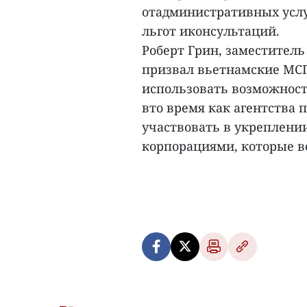
отадминистративных услу
льгот иконсультаций.
Роберт Грин, заместител
призвал вьетнамские МС
использовать возможност
вто время как агентства
участвовать в укреплен
корпорациями, которые во