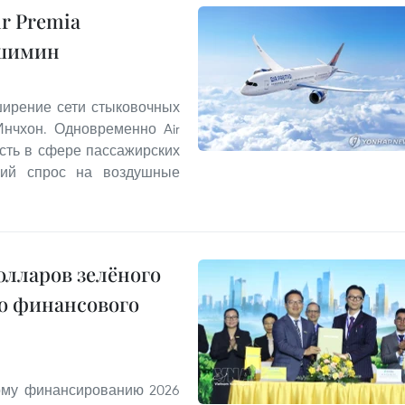
r Premia
ошимин
ирение сети стыковочных
нчхон. Одновременно Air
сть в сфере пассажирских
окий спрос на воздушные
олларов зелёного
о финансового
ому финансированию 2026