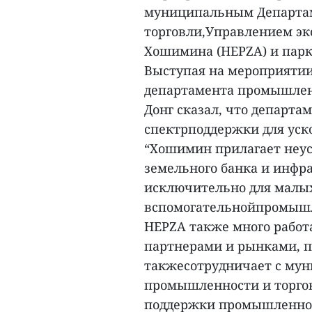
муниципальным Департа
торговли,Управлением э
Хошимина (HEPZA) и парк
Выступая на мероприятии
департамента промышлен
Донг сказал, что департ
спектрподдержки для уск
“Хошимин прилагает неус
земельного банка и инфр
исключительно для малых
вспомогательнойпромышле
HEPZA также много работ
партнерами и рынками, пр
такжесотрудничает с му
промышленности и торго
поддержки промышленно