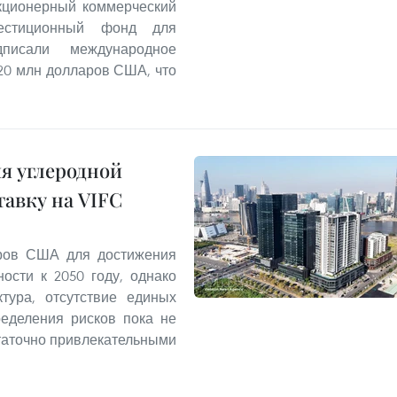
Акционерный коммерческий
стиционный фонд для
писали международное
20 млн долларов США, что
я углеродной
тавку на VIFC
аров США для достижения
ости к 2050 году, однако
тура, отсутствие единых
ределения рисков пока не
таточно привлекательными