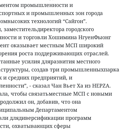
ментом промышленности и
кспортных и промышленных зон города
омвысоких технологий “Сайгон”.
, заместительдиректора городского
ности и торговли Хошимина НгуенФыонг
амент оказывает местным МСП широкий
орения роста поддерживающих отраслей.
танные усилия дляразвития местного
аструктуры, создав три промышленныхпарка
 и средних предприятий, и
нности”, - сказал Чан Вьет Ха из HEPZA.
ала, чтобы связатьместные МСП с новыми
одолжил он, добавив, что она
ниципальным Департаментом
вли длядиверсификации программ
сти, охватывающих сферы