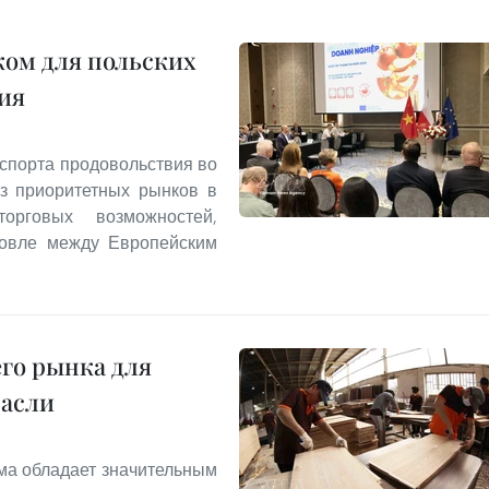
ом для польских
ия
спорта продовольствия во
из приоритетных рынков в
рговых возможностей,
говле между Европейским
го рынка для
расли
ма обладает значительным