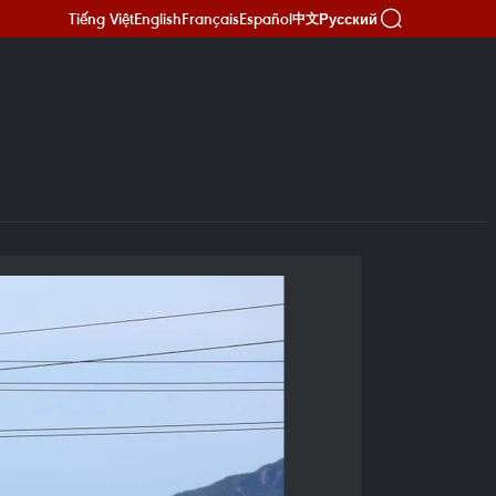
Tiếng Việt
English
Français
Español
Русский
中文