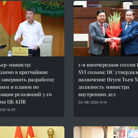
ер-министр:
1-я внеочередная сессия
одимо в кратчайшие
XVI созыва: НС утвердил
 завершить разработку
назначение Нгуен Тьен Х
амм и планов по
должность министра
зации резолюций 3-го
внутренних дел
ума ЦК КПВ
03/08/2026 13:16
026 16:29