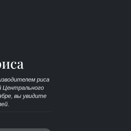
риса
изводителем риса
й Центрального
ябре, вы увидите
ей.