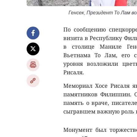
Генсек, Президент То Лам в
По сообщению спецкорре
визита в Республику Фил
в столице Маниле Ген
Вьетнама То Лам, его с
уровня возложили цвет
Рисаля.
Мемориал Хосе Рисаля я
памятников Филиппин. 
память о враче, писател
сыгравшем важную роль 
Монумент был торжестве