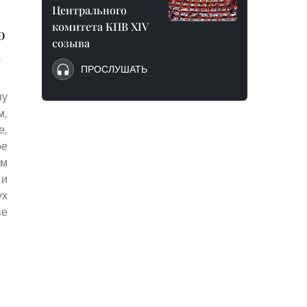
Центрального
комитета КПВ XIV
о
созыва
х
ПРОСЛУШАТЬ
ну
м,
е,
ое
им
и
х
ве