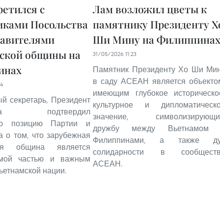
ретился с
Лам возложил цветы к
иками Посольства
памятнику Президенту Х
тавителями
Ши Мину на Филиппина
ской общины на
31/05/2026 11:23
инах
Памятник Президенту Хо Ши Ми
в саду АСЕАН является объекто
04
имеющим глубокое историческо
й секретарь, Президент
культурное и дипломатическ
ства подтвердил
значение, символизирующ
ую позицию Партии и
дружбу между Вьетнамом 
а о том, что зарубежная
Филиппинами, а также ду
кая община является
солидарности в сообщест
емой частью и важным
АСЕАН.
ьетнамской нации.