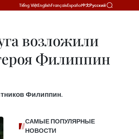
Tiếng Việt
English
Français
Español
Русский
中文
руга возложили
 героя Филиппин
ятников Филиппин.
САМЫЕ ПОПУЛЯРНЫЕ
НОВОСТИ