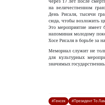
через 17 лет после смерт
на величественном гран
День Рисаля, тысячи гр
сюда, чтобы возложить ц
Это мероприятие имеет б
напоминая молодому пок
Хосе Рисаля в борьбе за 
Мемориал служит не тол
для культурных меропр
значимых государственны
#Генсек
#Президент То Ла