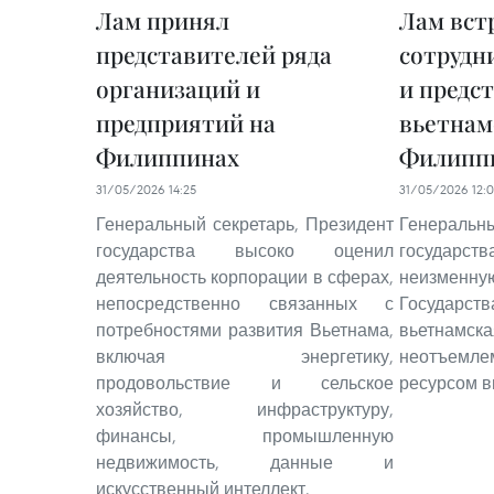
Лам принял
Лам вст
представителей ряда
сотрудн
организаций и
и предс
предприятий на
вьетнам
Филиппинах
Филипп
31/05/2026 14:25
31/05/2026 12:
Генеральный секретарь, Президент
Генеральны
государства высоко оценил
государ
деятельность корпорации в сферах,
неизменн
непосредственно связанных с
Государств
потребностями развития Вьетнама,
вьетнамс
включая энергетику,
неотъемл
продовольствие и сельское
ресурсом в
хозяйство, инфраструктуру,
финансы, промышленную
недвижимость, данные и
искусственный интеллект.