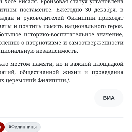
и Хосе Рисаля. Бронзовая статуя установлена
итном постаменте. Ежегодно 30 декабря, в
аждан и руководителей Филиппин приходят
веты и почтить память национального героя.
ольшое историко-воспитательное значение,
олению о патриотизме и самоотверженности
национальную независимость.
ько местом памяти, но и важной площадкой
иятий, общественной жизни и проведения
х церемоний Филиппин./.
ВИА
м
#Филиппины