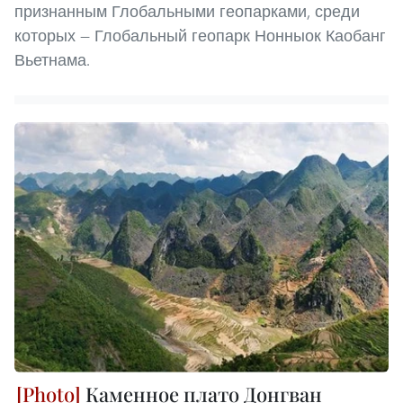
признанным Глобальными геопарками, среди
которых — Глобальный геопарк Нонныок Каобанг
Вьетнама.
Каменное плато Донгван