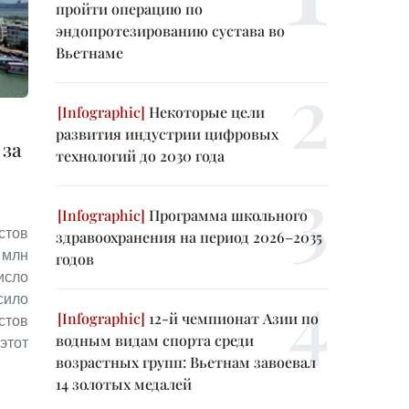
пройти операцию по
эндопротезированию сустава во
Вьетнаме
Некоторые цели
развития индустрии цифровых
 за
технологий до 2030 года
Программа школьного
стов
здравоохранения на период 2026–2035
млн
годов
сло
сило
12-й чемпионат Азии по
стов
водным видам спорта среди
этот
возрастных групп: Вьетнам завоевал
14 золотых медалей