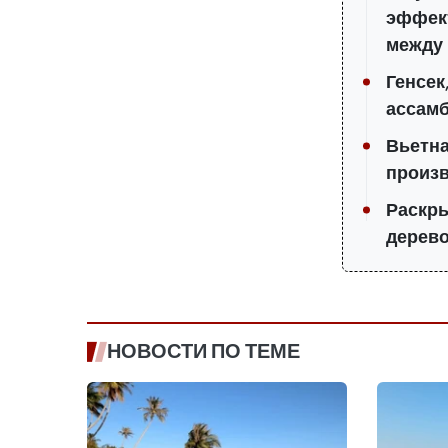
эффект
между 
Генсек
ассамб
Вьетна
произв
Раскры
дерев
НОВОСТИ ПО ТЕМЕ