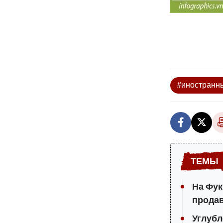
#иностранны
На Фук
продав
Углубл