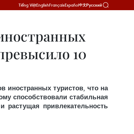
Tiếng Việt
English
Français
Español
Русский
中文
о иностранных
превысило 10
в иностранных туристов, что на
тому способствовали стабильная
 и растущая привлекательность