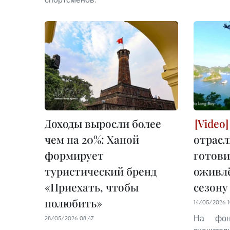
Доходы выросли более
чем на 20%: Ханой
отрасл
формирует
готови
туристический бренд
оживл
«Приехать, чтобы
сезону
полюбить»
14/05/2026 1
На фон
28/05/2026 08:47