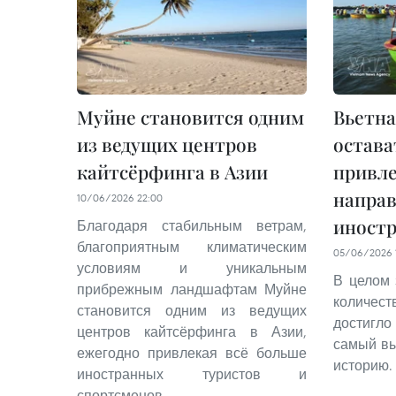
Муйне становится одним
Вьетна
из ведущих центров
остава
кайтсёрфинга в Азии
привл
направ
10/06/2026 22:00
иностр
Благодаря стабильным ветрам,
благоприятным климатическим
05/06/2026 1
условиям и уникальным
В целом 
прибрежным ландшафтам Муйне
количес
становится одним из ведущих
достигло
центров кайтсёрфинга в Азии,
самый вы
ежегодно привлекая всё больше
историю.
иностранных туристов и
спортсменов.