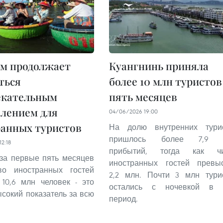
м продолжает
Куангнинь приняла
ться
более 10 млн туристов
екательным
пять месяцев
лением для
04/06/2026 19:00
анных туристов
На долю внутренних тури
пришлось более 7,9 
2:18
прибытий, тогда как чи
за первые пять месяцев
иностранных гостей превы
тво иностранных гостей
2,2 млн. Почти 3 млн тури
 10,6 млн человек - это
остались с ночевкой в 
сокий показатель за всю
период.