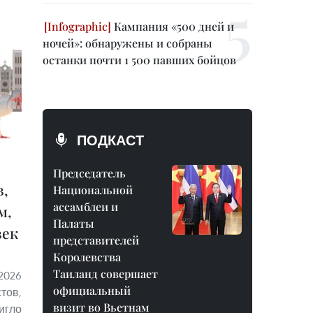
Кампания «500 дней и
ночей»: обнаружены и собраны
останки почти 1 500 павших бойцов
ПОДКАСТ
Председатель
в,
Национальной
ассамблеи и
м,
Палаты
век
представителей
Королевства
Таиланд совершает
2026
официальный
тов,
визит во Вьетнам
игло