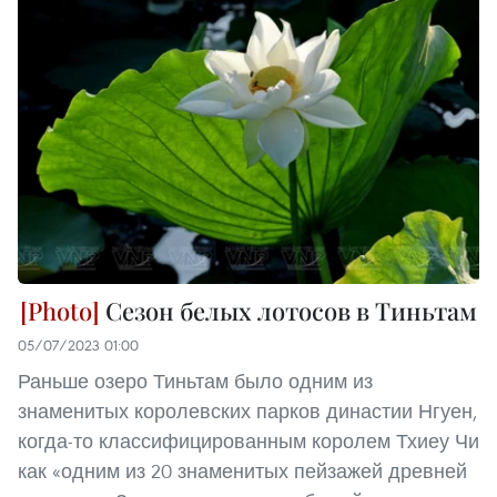
Сезон белых лотосов в Тиньтам
05/07/2023 01:00
Раньше озеро Тиньтам было одним из
знаменитых королевских парков династии Нгуен,
когда-то классифицированным королем Тхиеу Чи
как «одним из 20 знаменитых пейзажей древней