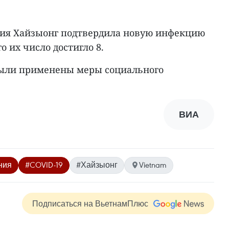
ция Хайзыонг подтвердила новую инфекцию
о их число достигло 8.
были применены меры социального
ВИА
ния
#COVID-19
#Хайзыонг
Vietnam
Подписаться на ВьетнамПлюс