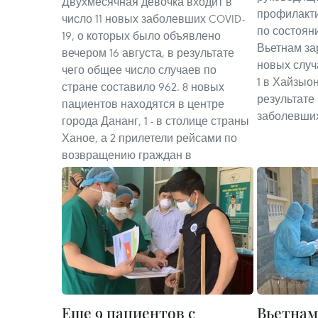
Двухмесячная девочка входит в
профилакти
число 11 новых заболевших COVID-
по состояни
19, о которых было объявлено
Вьетнам за
вечером 16 августа, в результате
новых случ
чего общее число случаев по
1 в Хайзыон
стране составило 962. 8 новых
результате
пациентов находятся в центре
заболевших
города Дананг, 1 - в столице страны
Ханое, а 2 прилетели рейсами по
возвращению граждан в
Еще 9 пациентов с
Вьетнам