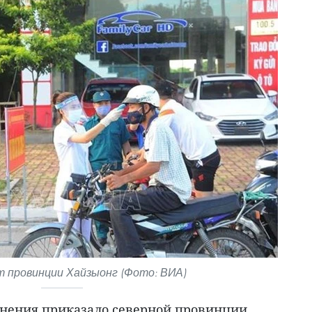
т провинции Хайзыонг (Фото: ВИА)
нения приказало северной провинции