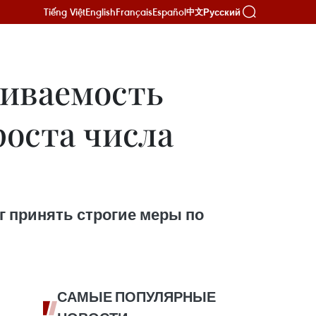
Tiếng Việt
English
Français
Español
Русский
中文
живаемость
роста числа
 принять строгие меры по
САМЫЕ ПОПУЛЯРНЫЕ