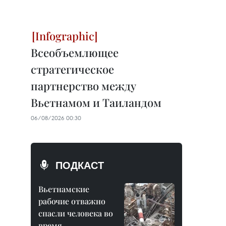
Всеобъемлющее
стратегическое
партнерство между
Вьетнамом и Таиландом
06/08/2026 00:30
ПОДКАСТ
Вьетнамские
рабочие отважно
спасли человека во
время