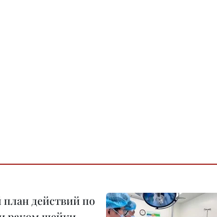
 план действий по
 и раком шейки