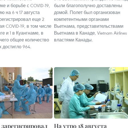
ке и борьбе с COVID-19,
были благополучно доставлены
ю на 6 ч 17 августа
домой. Полет был организован
регистрировал еще 2
компетентными органами
ая COVID-19, в том числе
Вьетнама, представительствами
ге и 1 в Куангнаме, в
Вьетнама в Канаде, Vietnam Airlines
 чего общее количество
властями Канады.
 достигло 964.
 зарегисрировал
На утро 18 августа