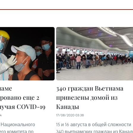
наме
340 граждан Вьетнама
ровано еще 2
привезены домой из
лучая COVID-19
Канады
4
17/08/2020 03:38
 Национального
15 и 16 августа в общей сложности
го комитета по
340 вьетнамских граждан из Кана