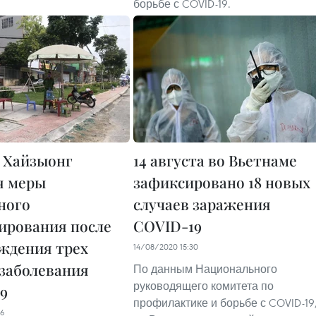
борьбе с COVID-19.
е Хайзыонг
14 августа во Вьетнаме
я меры
зафиксировано 18 новых
ного
случаев заражения
ирования после
COVID-19
ждения трех
14/08/2020 15:30
 заболевания
По данным Национального
руководящего комитета по
9
профилактике и борьбе с COVID-19
06