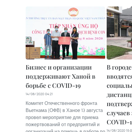
Бизнес и организации
В город
поддерживают Ханой в
вводятс
борьбе с COVID-19
социаль
дистанц
14/08/2020 04:21
подтвер
Комитет Отечественного фронта
Вьетнама (ОФВ) в Ханое 13 августа
случаев
провел мероприятие для приема
COVID-1
пожертвований от предприятий и
14/08/2020 15:
организаций на помощь в работе по