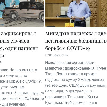
 зафиксировал
Минздрав поддержал две
овых случаев
центральные больницы в
9, один пациент
борьбе с COVID-19
ся
14/08/2020 04:05
Исполняющий обязанности
7
министра здравоохранения Нгуен
ации Национального
Тхань Лонг 13 августа вручил
го комитета по
подарки на сумму 2 млрд. донгов
ке и борьбе с COVID-19,
(86.360 долл. США) двум крупным
вгуста Вьетнам
больницам в центральных
ал еще 6 новых случаев
провинциях Тхыатхиен-Хюэ и
 том числе 3 в Хайзыонге
Куангнам, чтобы помочь им в
инции Куангнам.