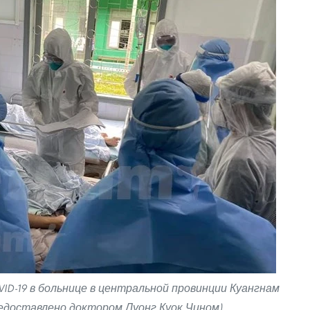
ID-19 в больнице в центральной провинции Куангнам
едоставлено доктором Луонг Куок Чином)