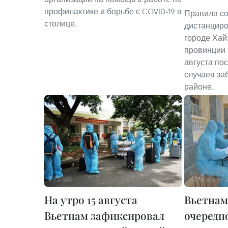
профилактике и борьбе с COVID-19 в
Правила с
столице.
дистанциро
городе Хай
провинции 
августа по
случаев за
районе.
На утро 15 августа
Вьетнам
Вьетнам зафиксировал
очередн