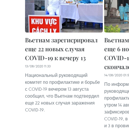
Вьетнам зарегисрировал
Вьетнам
еще 22 новых случая
еще 6 н
COVID-19 к вечеру 13
COVID-1
скончал
13/08/2020 11:33
Национальный руководящий
14/08/2020 01:5
комитет по профилактике и борьбе
По информ
с COVID-19 вечером 13 августа
руководяще
сообщил, что Вьетнам подтвердил
профилакти
еще 22 новых случая заражения
утром 14 а
COVID-19.
зафиксиров
COVID-19, в
и 3 в пров