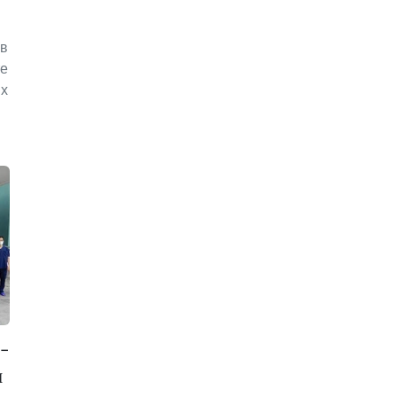
ев
те
их
-
ы