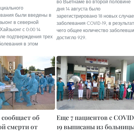
во Вьетнаме во второй половине
оциального
дня 14 августа было
вания были введены в
зарегистрировано 18 новых случа
зыонг в северной
заболевания COVID-19, в результа
Хайзыонг с 0:00 14
чего общее количество заболевш
сле подтверждения трех
достигло 929.
болевания в этом
 сообщает об
Еще 7 пациентов с COVID
ой смерти от
19 выписаны из больниц