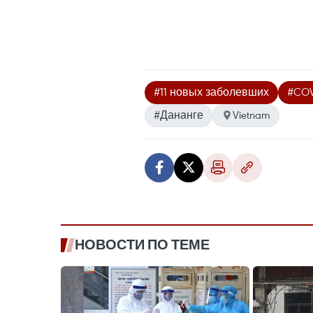
#11 новых заболевших
#COV
#Дананге
Vietnam
НОВОСТИ ПО ТЕМЕ