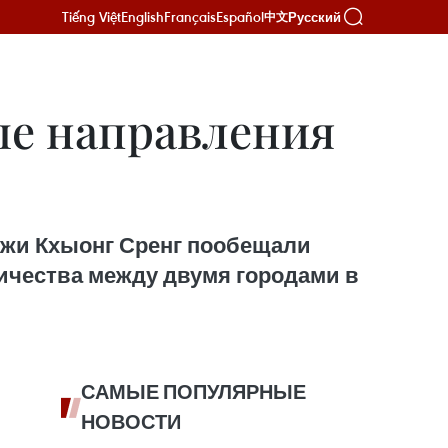
Tiếng Việt
English
Français
Español
Русский
中文
ые направления
джи Кхыонг Сренг пообещали
ичества между двумя городами в
САМЫЕ ПОПУЛЯРНЫЕ
НОВОСТИ