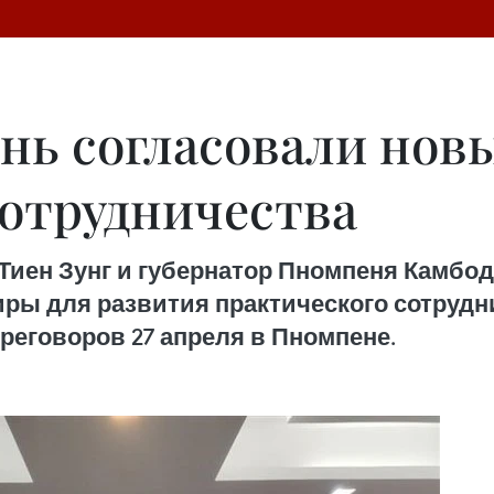
нь согласовали нов
сотрудничества
 Тиен Зунг и губернатор Пномпеня Камбо
иры для развития практического сотрудн
реговоров 27 апреля в Пномпене.