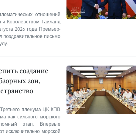
пломатических отношений
м и Королевством Таиланд
августа 2026 года Премьер-
л поздравительное письмо
улу.
епить создание
бзорных зон,
остранство
Третьего пленума ЦК КПВ
ама как сильного морского
еломный этап. Впервые
от исключительно морской