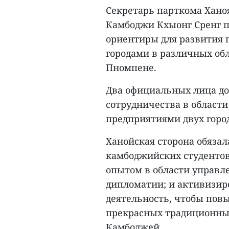
Секретарь парткома Хано
Камбоджи Кхыонг Сренг п
ориентиры для развития 
городами в различных обл
Пномпене.
Два официальных лица д
сотрудничества в област
предприятиями двух горо
Ханойская сторона обяза
камбоджийских студентов
опытом в области управл
дипломатии; и активизир
деятельность, чтобы пов
прекрасных традиционны
Камбоджей.