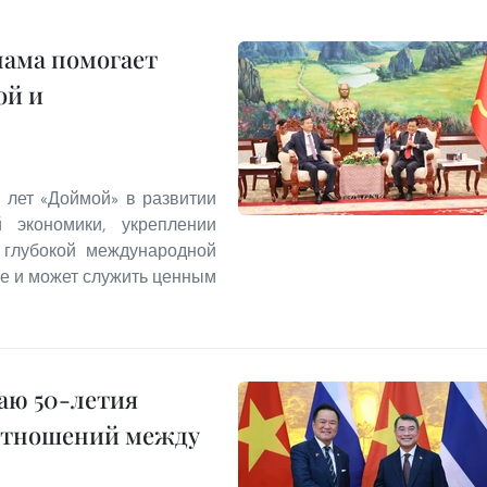
нама помогает
ой и
 лет «Доймой» в развитии
й экономики, укреплении
 глубокой международной
ие и может служить ценным
аю 50-летия
отношений между