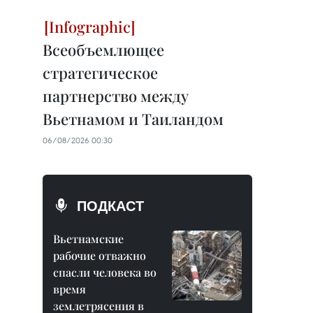
Всеобъемлющее
стратегическое
партнерство между
Вьетнамом и Таиландом
06/08/2026 00:30
ПОДКАСТ
Вьетнамские
рабочие отважно
спасли человека во
время
землетрясения в