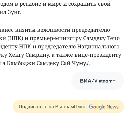
одом в регионе и мире и сохранить свой
ил Зунг.
 нанес визиты вежливости председателю
и (НПК) и премьер-министру Самдеку Течо
зиденту НПК и председателю Национального
ку Хенгу Самрину, а также вице-президенту
та Камбоджи Самдеку Сай Чуму./.
ВИА/Vietnam+
Подписаться на ВьетнамПлюс