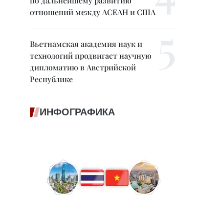
по дальнейшему развитию
отношений между АСЕАН и США
Вьетнамская академия наук и
технологий продвигает научную
дипломатию в Австрийской
Республике
ИНФОГРАФИКА