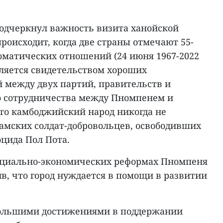
подчеркнул важность визита ханойской
происходит, когда две страны отмечают 55-
оматических отношений (24 июня 1967-2022
является свидетельством хороших
между двух партий, правительств и
го сотрудничества между Пномпенем и
что камбоджийский народ никогда не
амских солдат-добровольцев, освободивших
оцида Пол Пота.
оциально-экономических реформах Пномпеня
ив, что город нуждается в помощи в развитии
большими достижениями в поддержании