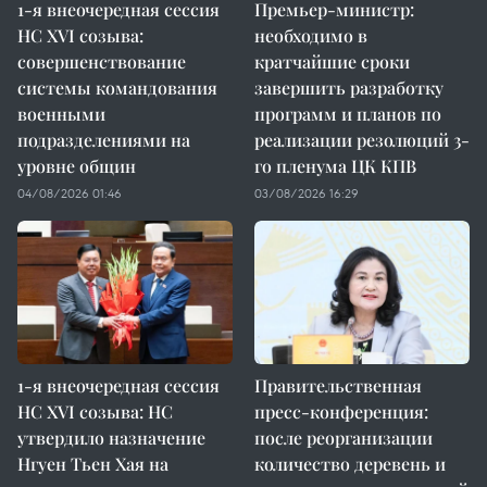
1-я внеочередная сессия
Премьер-министр:
НС XVI созыва:
необходимо в
совершенствование
кратчайшие сроки
системы командования
завершить разработку
военными
программ и планов по
подразделениями на
реализации резолюций 3-
уровне общин
го пленума ЦК КПВ
04/08/2026 01:46
03/08/2026 16:29
1-я внеочередная сессия
Правительственная
НС XVI созыва: НС
пресс-конференция:
утвердило назначение
после реорганизации
Нгуен Тьен Хая на
количество деревень и