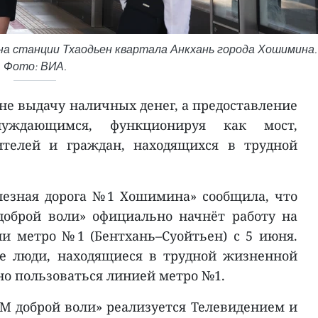
а станции Тхаодьен квартала Анкхань города Хошимина.
Фото: ВИА.
не выдачу наличных денег, а предоставление
нуждающимся, функционируя как мост,
ителей и граждан, находящихся в трудной
лезная дорога №1 Хошимина» сообщила, что
оброй воли» официально начнёт работу на
и метро №1 (Бентхань–Суойтьен) с 5 июня.
ме люди, находящиеся в трудной жизненной
но пользоваться линией метро №1.
 доброй воли» реализуется Телевидением и