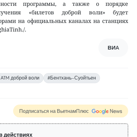
ьности программы, а также о порядке
учения «билетов доброй воли» будет
орами на официальных каналах на станциях
hiaTinh./.
ВИA
 ATM доброй воли
#Бентхань–Суойтьен
Подписаться на ВьетнамПлюс
в действиях