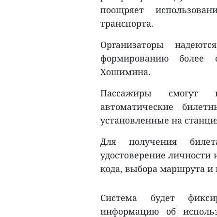
поощряет использован
транспорта.
Организаторы надеютс
формированию более с
Хошимина.
Пассажиры смогут 
автоматические билет
установленные на станци
Для получения билет
удостоверение личности 
кода, выбора маршрута и 
Система будет фикс
информацию об использ