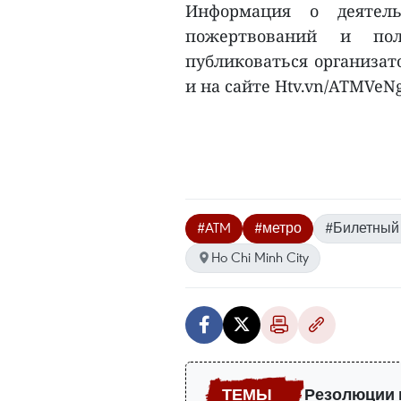
Информация о деятел
пожертвований и пол
публиковаться организат
и на сайте Htv.vn/ATMVeNg
#ATM
#метро
#Билетный
Ho Chi Minh City
Резолюции 