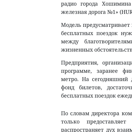
радио города Хошимина
железная дорога №1» (HUR
Модель предусматривает 
бесплатных поездок ну
между благотворителя
жизненных обстоятельств
Предприятия, организа
программе, заранее фи
метро. На сегодняшний 
фонд билетов, достато
бесплатных поездок ежед
По словам директора ко
только предоставляе
распространяет дух взаи